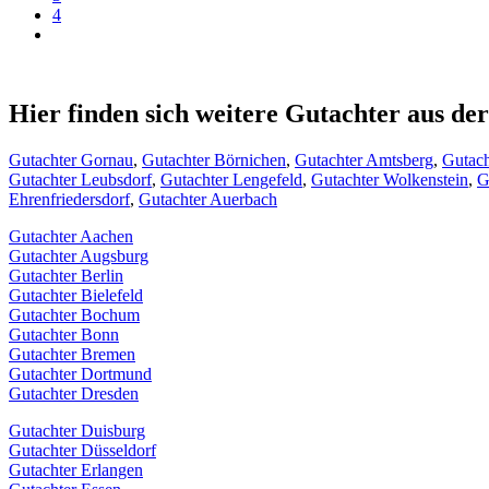
4
Hier finden sich weitere Gutachter aus d
Gutachter Gornau
,
Gutachter Börnichen
,
Gutachter Amtsberg
,
Gutach
Gutachter Leubsdorf
,
Gutachter Lengefeld
,
Gutachter Wolkenstein
,
G
Ehrenfriedersdorf
,
Gutachter Auerbach
Gutachter Aachen
Gutachter Augsburg
Gutachter Berlin
Gutachter Bielefeld
Gutachter Bochum
Gutachter Bonn
Gutachter Bremen
Gutachter Dortmund
Gutachter Dresden
Gutachter Duisburg
Gutachter Düsseldorf
Gutachter Erlangen