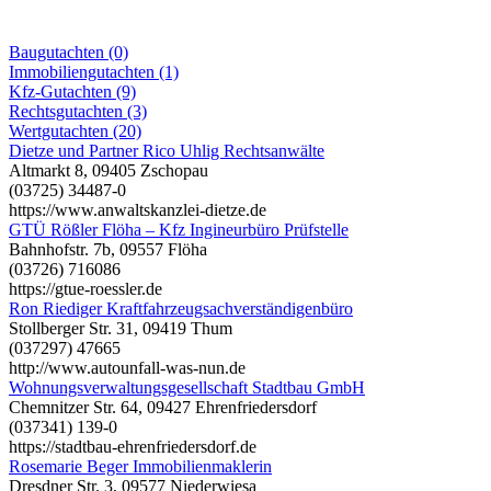
Baugutachten (0)
Immobiliengutachten (1)
Kfz-Gutachten (9)
Rechtsgutachten (3)
Wertgutachten (20)
Dietze und Partner Rico Uhlig Rechtsanwälte
Altmarkt 8, 09405 Zschopau
(03725) 34487-0
https://www.anwaltskanzlei-dietze.de
GTÜ Rößler Flöha – Kfz Ingineurbüro Prüfstelle
Bahnhofstr. 7b, 09557 Flöha
(03726) 716086
https://gtue-roessler.de
Ron Riediger Kraftfahrzeugsachverständigenbüro
Stollberger Str. 31, 09419 Thum
(037297) 47665
http://www.autounfall-was-nun.de
Wohnungsverwaltungsgesellschaft Stadtbau GmbH
Chemnitzer Str. 64, 09427 Ehrenfriedersdorf
(037341) 139-0
https://stadtbau-ehrenfriedersdorf.de
Rosemarie Beger Immobilienmaklerin
Dresdner Str. 3, 09577 Niederwiesa