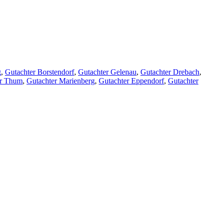
g
,
Gutachter Borstendorf
,
Gutachter Gelenau
,
Gutachter Drebach
,
er Thum
,
Gutachter Marienberg
,
Gutachter Eppendorf
,
Gutachter