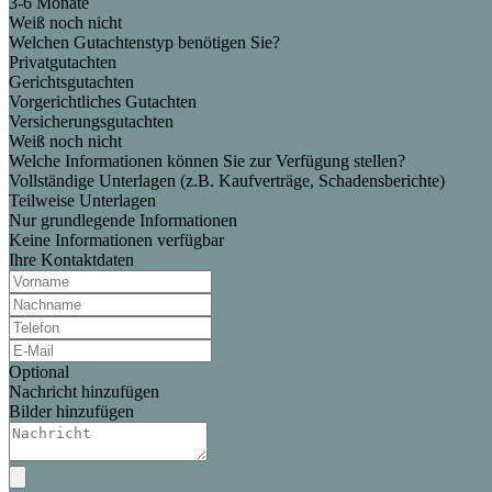
3-6 Monate
Weiß noch nicht
Welchen Gutachtenstyp benötigen Sie?
Privatgutachten
Gerichtsgutachten
Vorgerichtliches Gutachten
Versicherungsgutachten
Weiß noch nicht
Welche Informationen können Sie zur Verfügung stellen?
Vollständige Unterlagen (z.B. Kaufverträge, Schadensberichte)
Teilweise Unterlagen
Nur grundlegende Informationen
Keine Informationen verfügbar
Ihre Kontaktdaten
Optional
Nachricht hinzufügen
Bilder hinzufügen