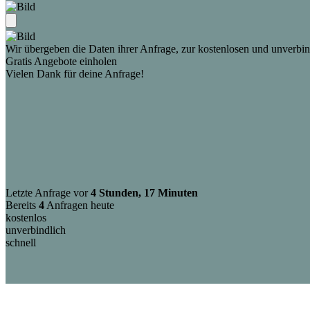
Wir übergeben die Daten ihrer Anfrage, zur kostenlosen und unverbind
Gratis Angebote einholen
Vielen Dank für deine Anfrage!
Letzte Anfrage vor
4 Stunden, 17 Minuten
Bereits
4
Anfragen heute
kostenlos
unverbindlich
schnell