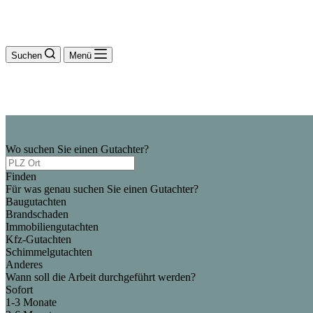
Suchen
Menü
Wo suchen Sie einen Gutachter?
Finden
Für was genau suchen Sie einen Gutachter?
Baugutachten
Brandschaden
Immobiliengutachten
Kfz-Gutachten
Schimmelgutachten
Anderes
Wann soll die Arbeit durchgeführt werden?
Sofort
1-3 Monate