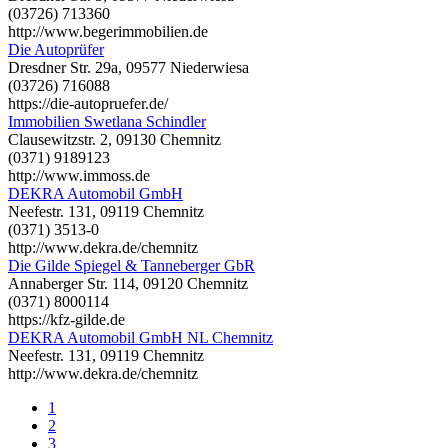
(03726) 713360
http://www.begerimmobilien.de
Die Autoprüfer
Dresdner Str. 29a, 09577 Niederwiesa
(03726) 716088
https://die-autopruefer.de/
Immobilien Swetlana Schindler
Clausewitzstr. 2, 09130 Chemnitz
(0371) 9189123
http://www.immoss.de
DEKRA Automobil GmbH
Neefestr. 131, 09119 Chemnitz
(0371) 3513-0
http://www.dekra.de/chemnitz
Die Gilde Spiegel & Tanneberger GbR
Annaberger Str. 114, 09120 Chemnitz
(0371) 8000114
https://kfz-gilde.de
DEKRA Automobil GmbH NL Chemnitz
Neefestr. 131, 09119 Chemnitz
http://www.dekra.de/chemnitz
1
2
3