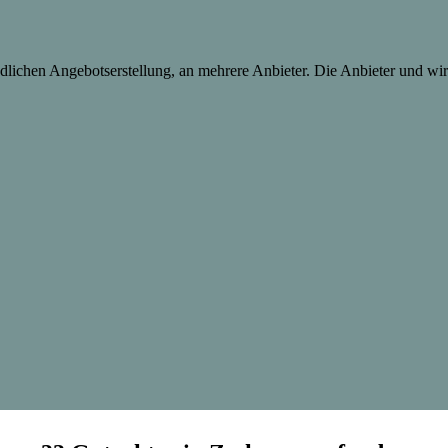
lichen Angebotserstellung, an mehrere Anbieter. Die Anbieter und wir 