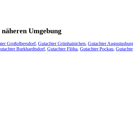
er näheren Umgebung
ter Großolbersdorf
,
Gutachter Grünhainichen
,
Gutachter Augustusbur
utachter Burkhardtsdorf
,
Gutachter Flöha
,
Gutachter Pockau
,
Gutacht