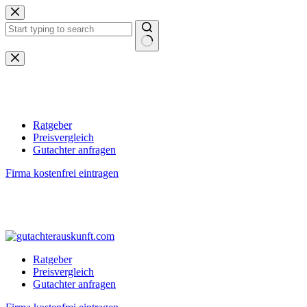
Zum
Inhalt
springen
Keine
Ergebnisse
Ratgeber
Preisvergleich
Gutachter anfragen
Firma kostenfrei eintragen
Ratgeber
Preisvergleich
Gutachter anfragen