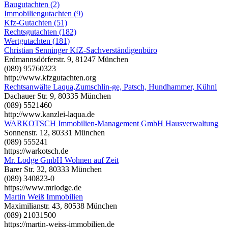
Baugutachten (2)
Immobiliengutachten (9)
Kfz-Gutachten (51)
Rechtsgutachten (182)
Wertgutachten (181)
Christian Senninger KfZ-Sachverständigenbüro
Erdmannsdörferstr. 9, 81247 München
(089) 95760323
http://www.kfzgutachten.org
Rechtsanwälte Laqua,Zumschlin-ge, Patsch, Hundhammer, Kühnl
Dachauer Str. 9, 80335 München
(089) 5521460
http://www.kanzlei-laqua.de
WARKOTSCH Immobilien-Management GmbH Hausverwaltung
Sonnenstr. 12, 80331 München
(089) 555241
https://warkotsch.de
Mr. Lodge GmbH Wohnen auf Zeit
Barer Str. 32, 80333 München
(089) 340823-0
https://www.mrlodge.de
Martin Weiß Immobilien
Maximilianstr. 43, 80538 München
(089) 21031500
https://martin-weiss-immobilien.de