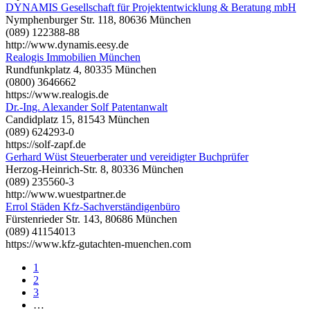
DYNAMIS Gesellschaft für Projektentwicklung & Beratung mbH
Nymphenburger Str. 118, 80636 München
(089) 122388-88
http://www.dynamis.eesy.de
Realogis Immobilien München
Rundfunkplatz 4, 80335 München
(0800) 3646662
https://www.realogis.de
Dr.-Ing. Alexander Solf Patentanwalt
Candidplatz 15, 81543 München
(089) 624293-0
https://solf-zapf.de
Gerhard Wüst Steuerberater und vereidigter Buchprüfer
Herzog-Heinrich-Str. 8, 80336 München
(089) 235560-3
http://www.wuestpartner.de
Errol Städen Kfz-Sachverständigenbüro
Fürstenrieder Str. 143, 80686 München
(089) 41154013
https://www.kfz-gutachten-muenchen.com
1
2
3
…