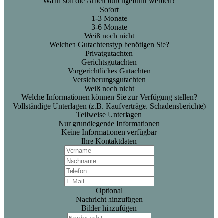
Wann soll die Arbeit durchgeführt werden?
Sofort
1-3 Monate
3-6 Monate
Weiß noch nicht
Welchen Gutachtenstyp benötigen Sie?
Privatgutachten
Gerichtsgutachten
Vorgerichtliches Gutachten
Versicherungsgutachten
Weiß noch nicht
Welche Informationen können Sie zur Verfügung stellen?
Vollständige Unterlagen (z.B. Kaufverträge, Schadensberichte)
Teilweise Unterlagen
Nur grundlegende Informationen
Keine Informationen verfügbar
Ihre Kontaktdaten
Optional
Nachricht hinzufügen
Bilder hinzufügen