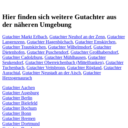
Hier finden sich weitere Gutachter aus
der näheren Umgebung
Gutachter Markt Erlbach
,
Gutachter Neuhof an der Zenn
,
Gutachter
Langenzenn
,
Gutachter Hagenbüchach
,
Gutachter Emskirchen
,
Gutachter Trautskirchen
,
Gutachter Wilhelmsdorf
,
Gutachter
Dietenhofen
,
Gutachter Puschendorf
,
Gutachter Großhabersdorf
,
Gutachter Cadolzburg
,
Gutachter Mühlhausen
,
Gutachter
Seukendorf
,
Gutachter Oberreichenbach (Mittelfranken)
,
Gutachter
Tuchenbach
,
Gutachter Veitsbronn
,
Gutachter Rügland
,
Gutachter
Aurachtal
,
Gutachter Neustadt an der Aisch
,
Gutachter
Herzogenaurach
Gutachter Aachen
Gutachter Augsburg
Gutachter Berlin
Gutachter Bielefeld
Gutachter Bochum
Gutachter Bonn
Gutachter Bremen
Gutachter Dortmund