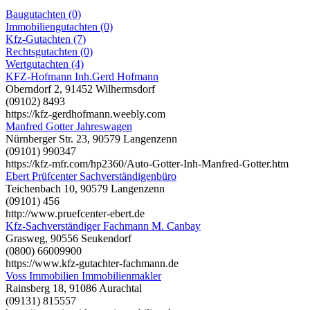
Baugutachten (0)
Immobiliengutachten (0)
Kfz-Gutachten (7)
Rechtsgutachten (0)
Wertgutachten (4)
KFZ-Hofmann Inh.Gerd Hofmann
Oberndorf 2, 91452 Wilhermsdorf
(09102) 8493
https://kfz-gerdhofmann.weebly.com
Manfred Gotter Jahreswagen
Nürnberger Str. 23, 90579 Langenzenn
(09101) 990347
https://kfz-mfr.com/hp2360/Auto-Gotter-Inh-Manfred-Gotter.htm
Ebert Prüfcenter Sachverständigenbüro
Teichenbach 10, 90579 Langenzenn
(09101) 456
http://www.pruefcenter-ebert.de
Kfz-Sachverständiger Fachmann M. Canbay
Grasweg, 90556 Seukendorf
(0800) 66009900
https://www.kfz-gutachter-fachmann.de
Voss Immobilien Immobilienmakler
Rainsberg 18, 91086 Aurachtal
(09131) 815557