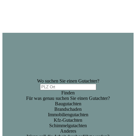
Wo suchen Sie einen Gutachter?
Finden
Für was genau suchen Sie einen Gutachter?
Baugutachten
Brandschaden
Immobiliengutachten
Kfz-Gutachten
Schimmelgutachten
Anderes