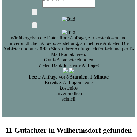
Wir übergeben die Daten ihrer Anfrage, zur kostenlosen und
unverbindlichen Angebotserstellung, an mehrere Anbieter. Die
Anbieter und wir dürfen Sie zu Ihrer Anfrage telefonisch und per E-
Mail kontaktieren.
Gratis Angebote einholen
Vielen Dank für deine Anfrage!
Letzte Anfrage vor
8 Stunden, 1 Minute
Bereits
3
Anfragen heute
kostenlos
unverbindlich
schnell
11 Gutachter in Wilhermsdorf gefunden