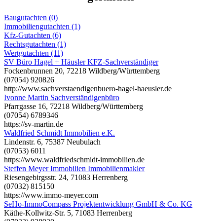
Baugutachten (0)
Immobiliengutachten (1)
Kfz-Gutachten (6)
Rechtsgutachten (1)
Wertgutachten (11)
SV Büro Hagel + Häusler KFZ-Sachverständiger
Fockenbrunnen 20, 72218 Wildberg/Württemberg
(07054) 920826
http://www.sachverstaendigenbuero-hagel-haeusler.de
Ivonne Martin Sachverständigenbüro
Pfarrgasse 16, 72218 Wildberg/Württemberg
(07054) 6789346
https://sv-martin.de
Waldfried Schmidt Immobilien e.K.
Lindenstr. 6, 75387 Neubulach
(07053) 6011
https://www.waldfriedschmidt-immobilien.de
Steffen Meyer Immobilien Immobilienmakler
Riesengebirgsstr. 24, 71083 Herrenberg
(07032) 815150
https://www.immo-meyer.com
SeHo-ImmoCompass Projektentwicklung GmbH & Co. KG
Käthe-Kollwitz-Str. 5, 71083 Herrenberg