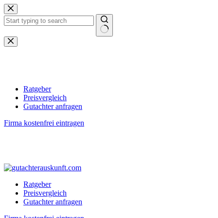
Zum
Inhalt
springen
Keine
Ergebnisse
Ratgeber
Preisvergleich
Gutachter anfragen
Firma kostenfrei eintragen
Ratgeber
Preisvergleich
Gutachter anfragen