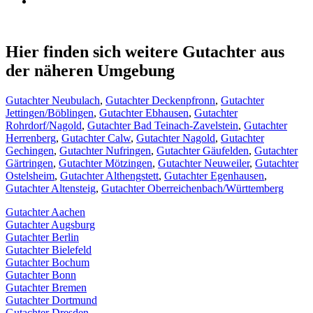
Hier finden sich weitere Gutachter aus
der näheren Umgebung
Gutachter Neubulach
,
Gutachter Deckenpfronn
,
Gutachter
Jettingen/Böblingen
,
Gutachter Ebhausen
,
Gutachter
Rohrdorf/Nagold
,
Gutachter Bad Teinach-Zavelstein
,
Gutachter
Herrenberg
,
Gutachter Calw
,
Gutachter Nagold
,
Gutachter
Gechingen
,
Gutachter Nufringen
,
Gutachter Gäufelden
,
Gutachter
Gärtringen
,
Gutachter Mötzingen
,
Gutachter Neuweiler
,
Gutachter
Ostelsheim
,
Gutachter Althengstett
,
Gutachter Egenhausen
,
Gutachter Altensteig
,
Gutachter Oberreichenbach/Württemberg
Gutachter Aachen
Gutachter Augsburg
Gutachter Berlin
Gutachter Bielefeld
Gutachter Bochum
Gutachter Bonn
Gutachter Bremen
Gutachter Dortmund
Gutachter Dresden