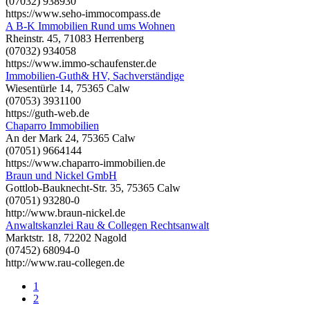
(07032) 938930
https://www.seho-immocompass.de
A B-K Immobilien Rund ums Wohnen
Rheinstr. 45, 71083 Herrenberg
(07032) 934058
https://www.immo-schaufenster.de
Immobilien-Guth& HV, Sachverständige
Wiesentürle 14, 75365 Calw
(07053) 3931100
https://guth-web.de
Chaparro Immobilien
An der Mark 24, 75365 Calw
(07051) 9664144
https://www.chaparro-immobilien.de
Braun und Nickel GmbH
Gottlob-Bauknecht-Str. 35, 75365 Calw
(07051) 93280-0
http://www.braun-nickel.de
Anwaltskanzlei Rau & Collegen Rechtsanwalt
Marktstr. 18, 72202 Nagold
(07452) 68094-0
http://www.rau-collegen.de
1
2