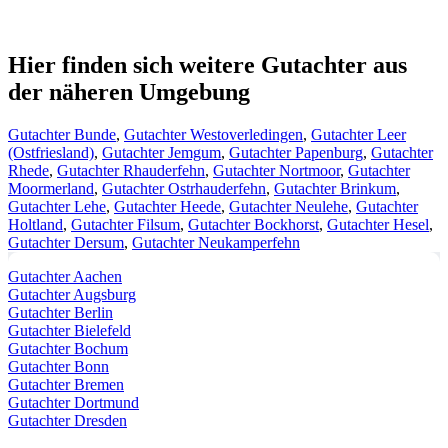
Hier finden sich weitere Gutachter aus
der näheren Umgebung
Gutachter Bunde
,
Gutachter Westoverledingen
,
Gutachter Leer
(Ostfriesland)
,
Gutachter Jemgum
,
Gutachter Papenburg
,
Gutachter
Rhede
,
Gutachter Rhauderfehn
,
Gutachter Nortmoor
,
Gutachter
Moormerland
,
Gutachter Ostrhauderfehn
,
Gutachter Brinkum
,
Gutachter Lehe
,
Gutachter Heede
,
Gutachter Neulehe
,
Gutachter
Holtland
,
Gutachter Filsum
,
Gutachter Bockhorst
,
Gutachter Hesel
,
Gutachter Dersum
,
Gutachter Neukamperfehn
Gutachter Aachen
Gutachter Augsburg
Gutachter Berlin
Gutachter Bielefeld
Gutachter Bochum
Gutachter Bonn
Gutachter Bremen
Gutachter Dortmund
Gutachter Dresden