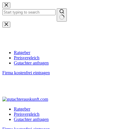
Zum
Inhalt
springen
Keine
Ergebnisse
Ratgeber
Preisvergleich
Gutachter anfragen
Firma kostenfrei eintragen
Ratgeber
Preisvergleich
Gutachter anfragen