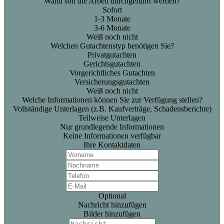
Wann soll die Arbeit durchgeführt werden?
Sofort
1-3 Monate
3-6 Monate
Weiß noch nicht
Welchen Gutachtenstyp benötigen Sie?
Privatgutachten
Gerichtsgutachten
Vorgerichtliches Gutachten
Versicherungsgutachten
Weiß noch nicht
Welche Informationen können Sie zur Verfügung stellen?
Vollständige Unterlagen (z.B. Kaufverträge, Schadensberichte)
Teilweise Unterlagen
Nur grundlegende Informationen
Keine Informationen verfügbar
Ihre Kontaktdaten
Optional
Nachricht hinzufügen
Bilder hinzufügen