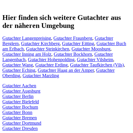
Hier finden sich weitere Gutachter aus
der näheren Umgebung
Gutachter Langenpreising
,
Gutachter Fraunberg
,
Gutachter
Berglern
,
Gutachter Kirchberg
,
Gutachter Eitting
,
Gutachter Buch
am Erlbach
,
Gutachter Steinkirchen
,
Gutachter Moosburg
,
Gutachter Inning am Holz
,
Gutachter Bockhorn
,
Gutachter
Langenbach
,
Gutachter Hohenpolding
,
Gutachter Vilsheim
,
Gutachter Wang
,
Gutachter Erding
,
Gutachter Taufkirchen (Vils)
,
Gutachter Eching
,
Gutachter Haag an der Amper
,
Gutachter
Oberding
,
Gutachter Marzling
Gutachter Aachen
Gutachter Augsburg
Gutachter Berlin
Gutachter Bielefeld
Gutachter Bochum
Gutachter Bonn
Gutachter Bremen
Gutachter Dortmund
Gutachter Dresden