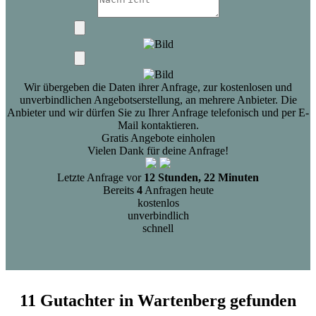
Wir übergeben die Daten ihrer Anfrage, zur kostenlosen und
unverbindlichen Angebotserstellung, an mehrere Anbieter. Die
Anbieter und wir dürfen Sie zu Ihrer Anfrage telefonisch und per E-
Mail kontaktieren.
Gratis Angebote einholen
Vielen Dank für deine Anfrage!
Letzte Anfrage vor
12 Stunden, 22 Minuten
Bereits
4
Anfragen heute
kostenlos
unverbindlich
schnell
11 Gutachter in Wartenberg gefunden