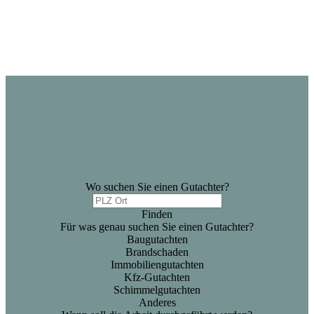
Wo suchen Sie einen Gutachter?
Finden
Für was genau suchen Sie einen Gutachter?
Baugutachten
Brandschaden
Immobiliengutachten
Kfz-Gutachten
Schimmelgutachten
Anderes