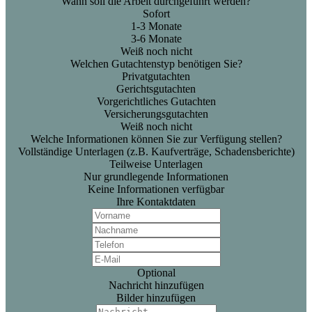
Wann soll die Arbeit durchgeführt werden?
Sofort
1-3 Monate
3-6 Monate
Weiß noch nicht
Welchen Gutachtenstyp benötigen Sie?
Privatgutachten
Gerichtsgutachten
Vorgerichtliches Gutachten
Versicherungsgutachten
Weiß noch nicht
Welche Informationen können Sie zur Verfügung stellen?
Vollständige Unterlagen (z.B. Kaufverträge, Schadensberichte)
Teilweise Unterlagen
Nur grundlegende Informationen
Keine Informationen verfügbar
Ihre Kontaktdaten
Optional
Nachricht hinzufügen
Bilder hinzufügen