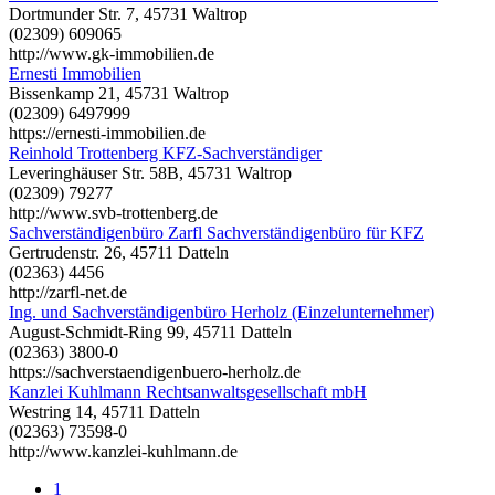
Dortmunder Str. 7, 45731 Waltrop
(02309) 609065
http://www.gk-immobilien.de
Ernesti Immobilien
Bissenkamp 21, 45731 Waltrop
(02309) 6497999
https://ernesti-immobilien.de
Reinhold Trottenberg KFZ-Sachverständiger
Leveringhäuser Str. 58B, 45731 Waltrop
(02309) 79277
http://www.svb-trottenberg.de
Sachverständigenbüro Zarfl Sachverständigenbüro für KFZ
Gertrudenstr. 26, 45711 Datteln
(02363) 4456
http://zarfl-net.de
Ing. und Sachverständigenbüro Herholz (Einzelunternehmer)
August-Schmidt-Ring 99, 45711 Datteln
(02363) 3800-0
https://sachverstaendigenbuero-herholz.de
Kanzlei Kuhlmann Rechtsanwaltsgesellschaft mbH
Westring 14, 45711 Datteln
(02363) 73598-0
http://www.kanzlei-kuhlmann.de
1