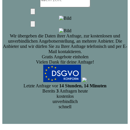
Wir übergeben die Daten ihrer Anfrage, zur kostenlosen und
unverbindlichen Angebotserstellung, an mehrere Anbieter. Die
Anbieter und wir dürfen Sie zu Ihrer Anfrage telefonisch und per E-
Mail kontaktieren.
Gratis Angebote einholen
Vielen Dank für deine Anfrage!
Letzte Anfrage vor
14 Stunden, 14 Minuten
Bereits
3
Anfragen heute
kostenlos
unverbindlich
schnell