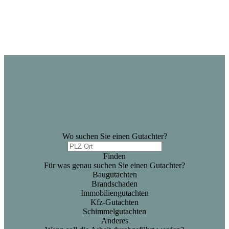
Wo suchen Sie einen Gutachter?
Finden
Für was genau suchen Sie einen Gutachter?
Baugutachten
Brandschaden
Immobiliengutachten
Kfz-Gutachten
Schimmelgutachten
Anderes