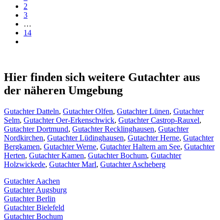
2
3
…
14
Hier finden sich weitere Gutachter aus
der näheren Umgebung
Gutachter Datteln
,
Gutachter Olfen
,
Gutachter Lünen
,
Gutachter
Selm
,
Gutachter Oer-Erkenschwick
,
Gutachter Castrop-Rauxel
,
Gutachter Dortmund
,
Gutachter Recklinghausen
,
Gutachter
Nordkirchen
,
Gutachter Lüdinghausen
,
Gutachter Herne
,
Gutachter
Bergkamen
,
Gutachter Werne
,
Gutachter Haltern am See
,
Gutachter
Herten
,
Gutachter Kamen
,
Gutachter Bochum
,
Gutachter
Holzwickede
,
Gutachter Marl
,
Gutachter Ascheberg
Gutachter Aachen
Gutachter Augsburg
Gutachter Berlin
Gutachter Bielefeld
Gutachter Bochum