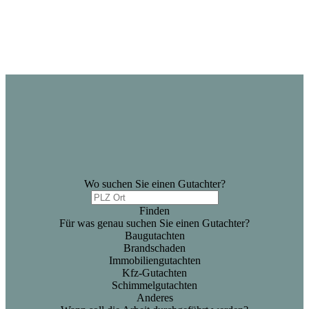
Wo suchen Sie einen Gutachter?
Finden
Für was genau suchen Sie einen Gutachter?
Baugutachten
Brandschaden
Immobiliengutachten
Kfz-Gutachten
Schimmelgutachten
Anderes