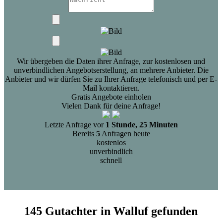
Wir übergeben die Daten ihrer Anfrage, zur kostenlosen und
unverbindlichen Angebotserstellung, an mehrere Anbieter. Die
Anbieter und wir dürfen Sie zu Ihrer Anfrage telefonisch und per E-
Mail kontaktieren.
Gratis Angebote einholen
Vielen Dank für deine Anfrage!
Letzte Anfrage vor
1 Stunde, 25 Minuten
Bereits
5
Anfragen heute
kostenlos
unverbindlich
schnell
145 Gutachter in Walluf gefunden