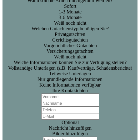
Wann soll die Arbeit durchgeführt werden?
Sofort
1-3 Monate
3-6 Monate
Weiß noch nicht
Welchen Gutachtenstyp benötigen Sie?
Privatgutachten
Gerichtsgutachten
Vorgerichtliches Gutachten
Versicherungsgutachten
Weiß noch nicht
Welche Informationen können Sie zur Verfügung stellen?
Vollständige Unterlagen (z.B. Kaufverträge, Schadensberichte)
Teilweise Unterlagen
Nur grundlegende Informationen
Keine Informationen verfügbar
Ihre Kontaktdaten
Optional
Nachricht hinzufügen
Bilder hinzufügen