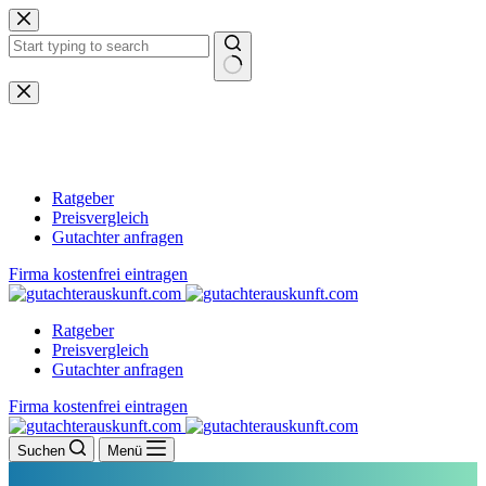
Zum
Inhalt
springen
Keine
Ergebnisse
Ratgeber
Preisvergleich
Gutachter anfragen
Firma kostenfrei eintragen
Ratgeber
Preisvergleich
Gutachter anfragen
Firma kostenfrei eintragen
Suchen
Menü