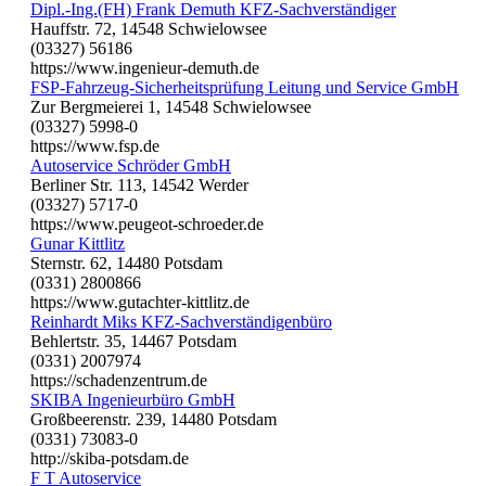
Dipl.-Ing.(FH) Frank Demuth KFZ-Sachverständiger
Hauffstr. 72, 14548 Schwielowsee
(03327) 56186
https://www.ingenieur-demuth.de
FSP-Fahrzeug-Sicherheitsprüfung Leitung und Service GmbH
Zur Bergmeierei 1, 14548 Schwielowsee
(03327) 5998-0
https://www.fsp.de
Autoservice Schröder GmbH
Berliner Str. 113, 14542 Werder
(03327) 5717-0
https://www.peugeot-schroeder.de
Gunar Kittlitz
Sternstr. 62, 14480 Potsdam
(0331) 2800866
https://www.gutachter-kittlitz.de
Reinhardt Miks KFZ-Sachverständigenbüro
Behlertstr. 35, 14467 Potsdam
(0331) 2007974
https://schadenzentrum.de
SKIBA Ingenieurbüro GmbH
Großbeerenstr. 239, 14480 Potsdam
(0331) 73083-0
http://skiba-potsdam.de
F T Autoservice