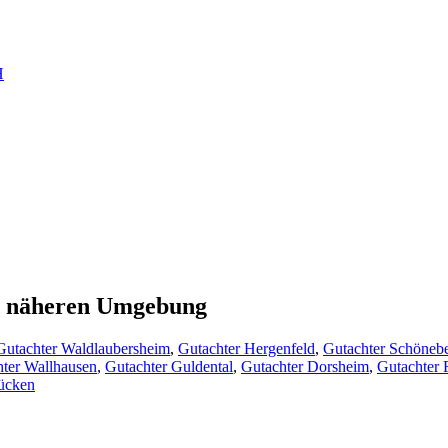
H
er näheren Umgebung
Gutachter Waldlaubersheim
,
Gutachter Hergenfeld
,
Gutachter Schöneb
ter Wallhausen
,
Gutachter Guldental
,
Gutachter Dorsheim
,
Gutachter
ücken