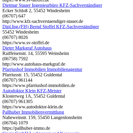
Dietmar Stauer Ingenieurbüro KFZ-Sachverständiger
Ecker Schloß 2, 55452 Windesheim
(06707) 647
http://www.kfz-sachverstaendiger-stauer.de
Dipl.Ing.(FH) Bernd Stoffel KFZ-Sachverständiger
55452 Windesheim
(06707) 8026
https://www.sv-stoffel.de
Dieter Markgraf Autohaus
Raiffeisenstr. 14, 55595 Weinsheim
(06758) 7592
http://www.autohaus-markgraf.de
Pfarriushof Immobilien Immobilienagentur
Pfarriusstr. 15, 55452 Guldental
(06707) 961144
https://www.pfarriushof-immobilien.de
Autodoktor Klein KFZ-Meister
Klosterweg 1A, 55452 Guldental
(06707) 961305
https://www.autodoktor-klein.de
Pallhuber Immobilienvermittlung
Naheweinstr. 159, 55450 Langenlonsheim
(06704) 1079
https://pallhuber-immo.de