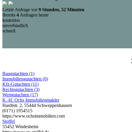
Letzte Anfrage vor
9 Stunden, 52 Minuten
Bereits
4
Anfragen heute
kostenlos
unverbindlich
schnell
Baugutachten (1)
Immobiliengutachten (0)
Kfz-Gutachten (11)
Rechtsgutachten (3)
Wertgutachten (17)
K.-H. Ochs Immobilienmakler
Hardtstr. 2, 55444 Schweppenhausen
(0171) 1954515
https://www.ochsimmobilien.com
Stoffel
55452 Windesheim
https://www.sv-stoffel.de