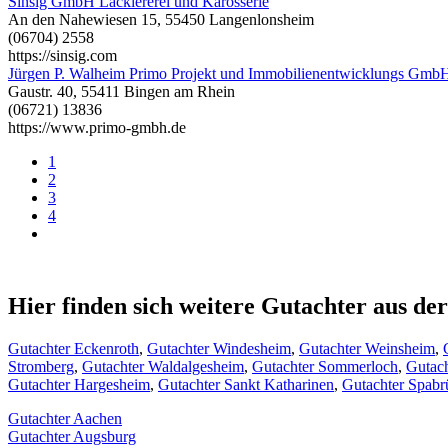
Sinsig GmbH Lackiererei und Karosserie
An den Nahewiesen 15, 55450 Langenlonsheim
(06704) 2558
https://sinsig.com
Jürgen P. Walheim Primo Projekt und Immobilienentwicklungs Gmb
Gaustr. 40, 55411 Bingen am Rhein
(06721) 13836
https://www.primo-gmbh.de
1
2
3
4
Hier finden sich weitere Gutachter aus d
Gutachter Eckenroth
,
Gutachter Windesheim
,
Gutachter Weinsheim
,
Stromberg
,
Gutachter Waldalgesheim
,
Gutachter Sommerloch
,
Gutach
Gutachter Hargesheim
,
Gutachter Sankt Katharinen
,
Gutachter Spabr
Gutachter Aachen
Gutachter Augsburg