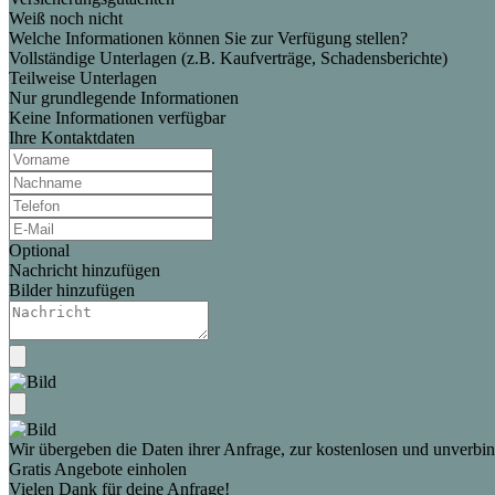
Weiß noch nicht
Welche Informationen können Sie zur Verfügung stellen?
Vollständige Unterlagen (z.B. Kaufverträge, Schadensberichte)
Teilweise Unterlagen
Nur grundlegende Informationen
Keine Informationen verfügbar
Ihre Kontaktdaten
Optional
Nachricht hinzufügen
Bilder hinzufügen
Wir übergeben die Daten ihrer Anfrage, zur kostenlosen und unverbind
Gratis Angebote einholen
Vielen Dank für deine Anfrage!