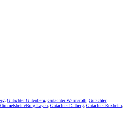
erg
,
Gutachter Gutenberg
,
Gutachter Warmsroth
,
Gutachter
 Rümmelsheim/Burg Layen
,
Gutachter Dalberg
,
Gutachter Roxheim
,