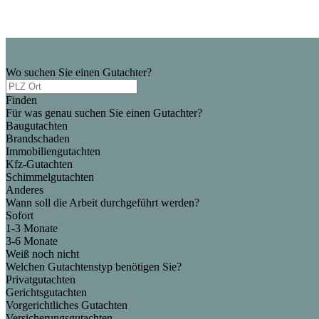
Wo suchen Sie einen Gutachter?
Finden
Für was genau suchen Sie einen Gutachter?
Baugutachten
Brandschaden
Immobiliengutachten
Kfz-Gutachten
Schimmelgutachten
Anderes
Wann soll die Arbeit durchgeführt werden?
Sofort
1-3 Monate
3-6 Monate
Weiß noch nicht
Welchen Gutachtenstyp benötigen Sie?
Privatgutachten
Gerichtsgutachten
Vorgerichtliches Gutachten
Versicherungsgutachten