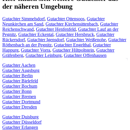
der näheren Umgebung
Gutachter Simmelsdorf
,
Gutachter Ottensoos
,
Gutachter
Neunkirchen am Sand
,
Gutachter Kirchensittenbach
,
Gutachter
Reichenschwand
,
Gutachter Henfenfeld
,
Gutachter Lauf an der
Pegnitz
,
Gutachter Eckental
,
Gutachter Hersbruck
,
Gutachter
Rückersdorf
,
Gutachter Igensdorf
,
Gutachter Weißenohe
,
Gutachter
Röthenbach an der Pegnitz
,
Gutachter Engelthal
,
Gutachter
Happurg
,
Gutachter Vorra
,
Gutachter Hiltpoltstein
,
Gutachter
Gräfenberg
,
Gutachter Leinburg
,
Gutachter Offenhausen
Gutachter Aachen
Gutachter Augsburg
Gutachter Berlin
Gutachter Bielefeld
Gutachter Bochum
Gutachter Bonn
Gutachter Bremen
Gutachter Dortmund
Gutachter Dresden
Gutachter Duisburg
Gutachter Düsseldorf
Gutachter Erlangen