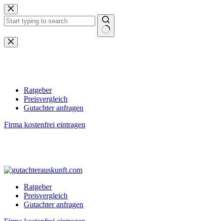
Zum
Inhalt
springen
Keine
Ergebnisse
Ratgeber
Preisvergleich
Gutachter anfragen
Firma kostenfrei eintragen
Ratgeber
Preisvergleich
Gutachter anfragen