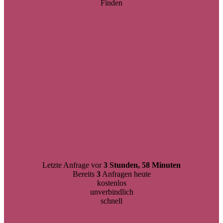
Finden
Letzte Anfrage vor
3 Stunden, 58 Minuten
Bereits
3
Anfragen heute
kostenlos
unverbindlich
schnell