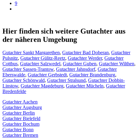
9
Hier finden sich weitere Gutachter aus
der näheren Umgebung
Gutachter Sankt Margarethen
,
Gutachter Bad Doberan
,
Gutachter
Pulsnitz
,
Gutachter Gülitz-Reetz
,
Gutachter Werder
,
Gutachter
Cottbus
,
Gutachter Salzwedel
,
Gutachter Guben
,
Gutachter Wilthen
,
Gutachter Sassen-Trantow
,
Gutachter Jahnsdorf
,
Gutachter
Eberswalde
,
Gutachter Gerbstedt
,
Gutachter Brandenburg
,
Gutachter Schönwald
,
Gutachter Stralsund
,
Gutachter Dobbin-
Linstow
,
Gutachter Magdeburg
,
Gutachter Mücheln
,
Gutachter
Bredenfelde
Gutachter Aachen
Gutachter Augsburg
Gutachter Berlin
Gutachter Bielefeld
Gutachter Bochum
Gutachter Bonn
Gutachter Bremen