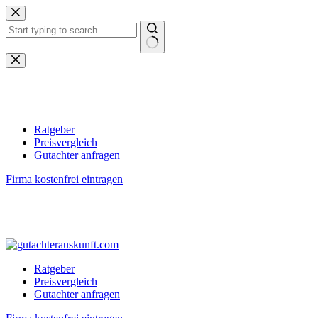
Zum
Inhalt
springen
Keine
Ergebnisse
Ratgeber
Preisvergleich
Gutachter anfragen
Firma kostenfrei eintragen
Ratgeber
Preisvergleich
Gutachter anfragen