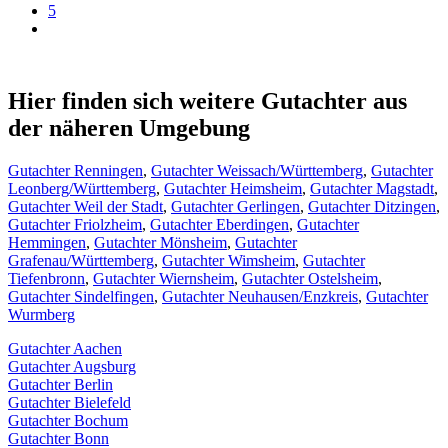
5
Hier finden sich weitere Gutachter aus
der näheren Umgebung
Gutachter Renningen
,
Gutachter Weissach/Württemberg
,
Gutachter
Leonberg/Württemberg
,
Gutachter Heimsheim
,
Gutachter Magstadt
,
Gutachter Weil der Stadt
,
Gutachter Gerlingen
,
Gutachter Ditzingen
,
Gutachter Friolzheim
,
Gutachter Eberdingen
,
Gutachter
Hemmingen
,
Gutachter Mönsheim
,
Gutachter
Grafenau/Württemberg
,
Gutachter Wimsheim
,
Gutachter
Tiefenbronn
,
Gutachter Wiernsheim
,
Gutachter Ostelsheim
,
Gutachter Sindelfingen
,
Gutachter Neuhausen/Enzkreis
,
Gutachter
Wurmberg
Gutachter Aachen
Gutachter Augsburg
Gutachter Berlin
Gutachter Bielefeld
Gutachter Bochum
Gutachter Bonn