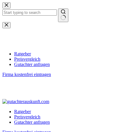
Zum
Inhalt
springen
Keine
Ergebnisse
Ratgeber
Preisvergleich
Gutachter anfragen
Firma kostenfrei eintragen
Ratgeber
Preisvergleich
Gutachter anfragen