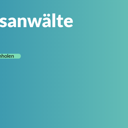
tsanwälte
nholen