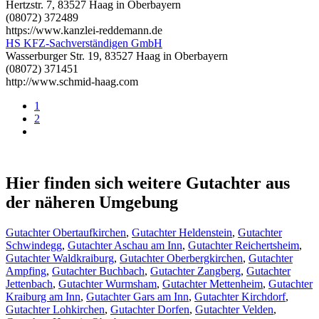
Hertzstr. 7, 83527 Haag in Oberbayern
(08072) 372489
https://www.kanzlei-reddemann.de
HS KFZ-Sachverständigen GmbH
Wasserburger Str. 19, 83527 Haag in Oberbayern
(08072) 371451
http://www.schmid-haag.com
1
2
Hier finden sich weitere Gutachter aus
der näheren Umgebung
Gutachter Obertaufkirchen
,
Gutachter Heldenstein
,
Gutachter
Schwindegg
,
Gutachter Aschau am Inn
,
Gutachter Reichertsheim
,
Gutachter Waldkraiburg
,
Gutachter Oberbergkirchen
,
Gutachter
Ampfing
,
Gutachter Buchbach
,
Gutachter Zangberg
,
Gutachter
Jettenbach
,
Gutachter Wurmsham
,
Gutachter Mettenheim
,
Gutachter
Kraiburg am Inn
,
Gutachter Gars am Inn
,
Gutachter Kirchdorf
,
Gutachter Lohkirchen
,
Gutachter Dorfen
,
Gutachter Velden
,