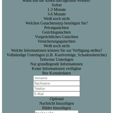
Wann soll die Arbeit durchgeführt werden?
Sofort
1-3 Monate
3-6 Monate
Weiß noch nicht
Welchen Gutachtenstyp benötigen Sie?
Privatgutachten
Gerichtsgutachten
Vorgerichtliches Gutachten
Versicherungsgutachten
Weiß noch nicht
Welche Informationen können Sie zur Verfügung stellen?
Vollständige Unterlagen (z.B. Kaufverträge, Schadensberichte)
Teilweise Unterlagen
Nur grundlegende Informationen
Keine Informationen verfügbar
Ihre Kontaktdaten
Optional
Nachricht hinzufügen
Bilder hinzufügen