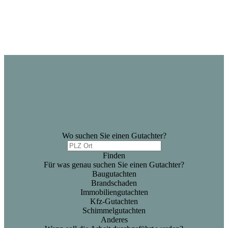
Wo suchen Sie einen Gutachter?
Finden
Für was genau suchen Sie einen Gutachter?
Baugutachten
Brandschaden
Immobiliengutachten
Kfz-Gutachten
Schimmelgutachten
Anderes