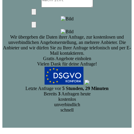
Wir übergeben die Daten ihrer Anfrage, zur kostenlosen und
unverbindlichen Angebotserstellung, an mehrere Anbieter. Die
Anbieter und wir dürfen Sie zu Ihrer Anfrage telefonisch und per E-
Mail kontaktieren.
Gratis Angebote einholen
Vielen Dank für deine Anfrage!
Letzte Anfrage vor
5 Stunden, 29 Minuten
Bereits
3
Anfragen heute
kostenlos
unverbindlich
schnell