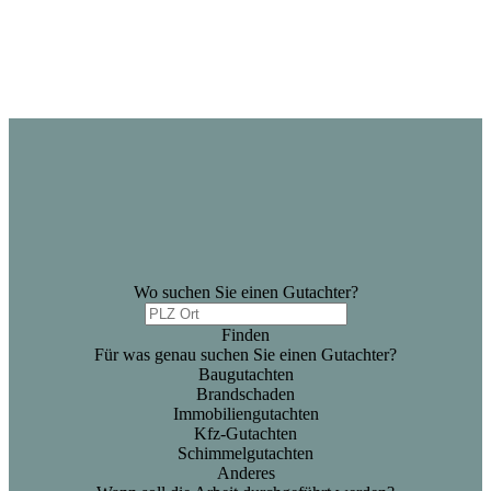
Wo suchen Sie einen Gutachter?
Finden
Für was genau suchen Sie einen Gutachter?
Baugutachten
Brandschaden
Immobiliengutachten
Kfz-Gutachten
Schimmelgutachten
Anderes