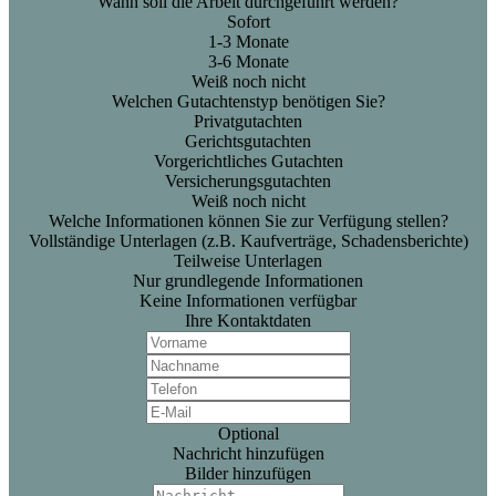
Wann soll die Arbeit durchgeführt werden?
Sofort
1-3 Monate
3-6 Monate
Weiß noch nicht
Welchen Gutachtenstyp benötigen Sie?
Privatgutachten
Gerichtsgutachten
Vorgerichtliches Gutachten
Versicherungsgutachten
Weiß noch nicht
Welche Informationen können Sie zur Verfügung stellen?
Vollständige Unterlagen (z.B. Kaufverträge, Schadensberichte)
Teilweise Unterlagen
Nur grundlegende Informationen
Keine Informationen verfügbar
Ihre Kontaktdaten
Optional
Nachricht hinzufügen
Bilder hinzufügen