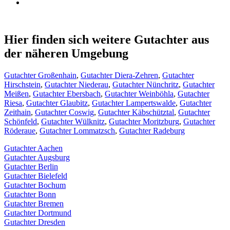
Hier finden sich weitere Gutachter aus
der näheren Umgebung
Gutachter Großenhain
,
Gutachter Diera-Zehren
,
Gutachter
Hirschstein
,
Gutachter Niederau
,
Gutachter Nünchritz
,
Gutachter
Meißen
,
Gutachter Ebersbach
,
Gutachter Weinböhla
,
Gutachter
Riesa
,
Gutachter Glaubitz
,
Gutachter Lampertswalde
,
Gutachter
Zeithain
,
Gutachter Coswig
,
Gutachter Käbschütztal
,
Gutachter
Schönfeld
,
Gutachter Wülknitz
,
Gutachter Moritzburg
,
Gutachter
Röderaue
,
Gutachter Lommatzsch
,
Gutachter Radeburg
Gutachter Aachen
Gutachter Augsburg
Gutachter Berlin
Gutachter Bielefeld
Gutachter Bochum
Gutachter Bonn
Gutachter Bremen
Gutachter Dortmund
Gutachter Dresden