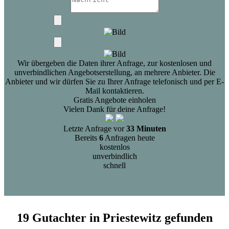
Wir übergeben die Daten ihrer Anfrage, zur kostenlosen und
unverbindlichen Angebotserstellung, an mehrere Anbieter. Die
Anbieter und wir dürfen Sie zu Ihrer Anfrage telefonisch und per E-
Mail kontaktieren.
Gratis Angebote einholen
Vielen Dank für deine Anfrage!
Letzte Anfrage vor
33 Minuten
Bereits
6
Anfragen heute
kostenlos
unverbindlich
schnell
19 Gutachter in Priestewitz gefunden