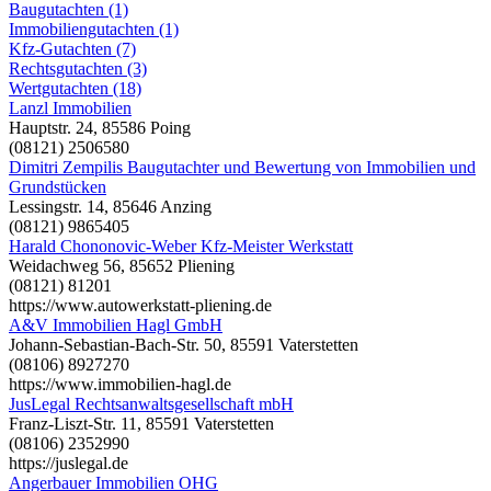
Baugutachten (1)
Immobiliengutachten (1)
Kfz-Gutachten (7)
Rechtsgutachten (3)
Wertgutachten (18)
Lanzl Immobilien
Hauptstr. 24, 85586 Poing
(08121) 2506580
Dimitri Zempilis Baugutachter und Bewertung von Immobilien und
Grundstücken
Lessingstr. 14, 85646 Anzing
(08121) 9865405
Harald Chononovic-Weber Kfz-Meister Werkstatt
Weidachweg 56, 85652 Pliening
(08121) 81201
https://www.autowerkstatt-pliening.de
A&V Immobilien Hagl GmbH
Johann-Sebastian-Bach-Str. 50, 85591 Vaterstetten
(08106) 8927270
https://www.immobilien-hagl.de
JusLegal Rechtsanwaltsgesellschaft mbH
Franz-Liszt-Str. 11, 85591 Vaterstetten
(08106) 2352990
https://juslegal.de
Angerbauer Immobilien OHG