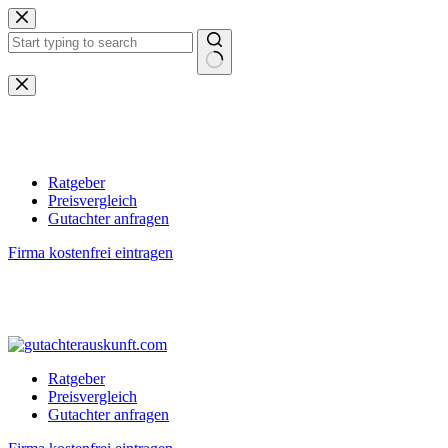
Zum
Inhalt
springen
Keine
Ergebnisse
Ratgeber
Preisvergleich
Gutachter anfragen
Firma kostenfrei eintragen
Ratgeber
Preisvergleich
Gutachter anfragen