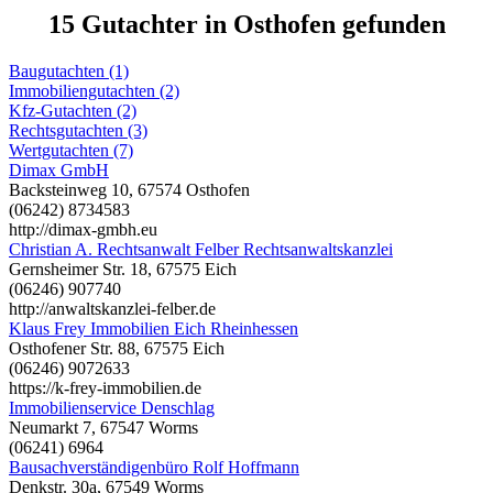
15 Gutachter in Osthofen gefunden
Baugutachten (1)
Immobiliengutachten (2)
Kfz-Gutachten (2)
Rechtsgutachten (3)
Wertgutachten (7)
Dimax GmbH
Backsteinweg 10, 67574 Osthofen
(06242) 8734583
http://dimax-gmbh.eu
Christian A. Rechtsanwalt Felber Rechtsanwaltskanzlei
Gernsheimer Str. 18, 67575 Eich
(06246) 907740
http://anwaltskanzlei-felber.de
Klaus Frey Immobilien Eich Rheinhessen
Osthofener Str. 88, 67575 Eich
(06246) 9072633
https://k-frey-immobilien.de
Immobilienservice Denschlag
Neumarkt 7, 67547 Worms
(06241) 6964
Bausachverständigenbüro Rolf Hoffmann
Denkstr. 30a, 67549 Worms