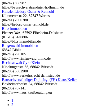
(06247) 598987
https://bausachverstaendiger-hoffmann.de
Kanzlei Liedorp-Osner & Reimold
Kämmererstr. 22, 67547 Worms
(06241) 2000780
https://liedorp-osner-reimold.de
Blitz-immobilien
Plenzer 34A, 67592 Flörsheim-Dalsheim
(01516) 5140806
https://blitz-immobilien.de
Ringenwald Immobilien
68647 Biblis
(06245) 290105
http://www.ringenwald-immo.de
Rechtsanwalt Cyro Klein
Nibelungenstr. 66, 68642 Bürstadt
(06206) 5802900
http://www.verkehrsrecht-darmstadt.de
Bausachverständiger Dipl.-Ing. (FH) Klaus Keller
Boxheimerhofstr. 34, 68642 Bürstadt
(06206) 707141
http://www.haus-kaufberatung.eu
1
2