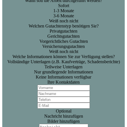
Wann soll die Arbeit durchgeführt werden?
Sofort
1-3 Monate
3-6 Monate
Weiß noch nicht
Welchen Gutachtenstyp benötigen Sie?
Privatgutachten
Gerichtsgutachten
Vorgerichtliches Gutachten
Versicherungsgutachten
Weiß noch nicht
Welche Informationen können Sie zur Verfügung stellen?
Vollständige Unterlagen (z.B. Kaufverträge, Schadensberichte)
Teilweise Unterlagen
Nur grundlegende Informationen
Keine Informationen verfügbar
Ihre Kontaktdaten
Optional
Nachricht hinzufügen
Bilder hinzufügen