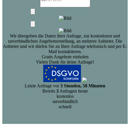
Wir übergeben die Daten ihrer Anfrage, zur kostenlosen und
unverbindlichen Angebotserstellung, an mehrere Anbieter. Die
Anbieter und wir dürfen Sie zu Ihrer Anfrage telefonisch und per E-
Mail kontaktieren.
Gratis Angebote einholen
Vielen Dank für deine Anfrage!
Letzte Anfrage vor
3 Stunden, 58 Minuten
Bereits
3
Anfragen heute
kostenlos
unverbindlich
schnell