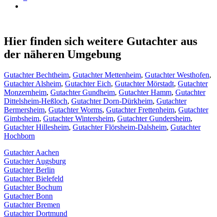
Hier finden sich weitere Gutachter aus
der näheren Umgebung
Gutachter Bechtheim
,
Gutachter Mettenheim
,
Gutachter Westhofen
,
Gutachter Alsheim
,
Gutachter Eich
,
Gutachter Mörstadt
,
Gutachter
Monzernheim
,
Gutachter Gundheim
,
Gutachter Hamm
,
Gutachter
Dittelsheim-Heßloch
,
Gutachter Dorn-Dürkheim
,
Gutachter
Bermersheim
,
Gutachter Worms
,
Gutachter Frettenheim
,
Gutachter
Gimbsheim
,
Gutachter Wintersheim
,
Gutachter Gundersheim
,
Gutachter Hillesheim
,
Gutachter Flörsheim-Dalsheim
,
Gutachter
Hochborn
Gutachter Aachen
Gutachter Augsburg
Gutachter Berlin
Gutachter Bielefeld
Gutachter Bochum
Gutachter Bonn
Gutachter Bremen
Gutachter Dortmund