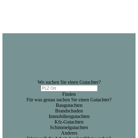
Wo suchen Sie einen Gutachter?
Finden
Für was genau suchen Sie einen Gutachter?
Baugutachten
Brandschaden
Immobiliengutachten
Kfz-Gutachten
Schimmelgutachten
Anderes