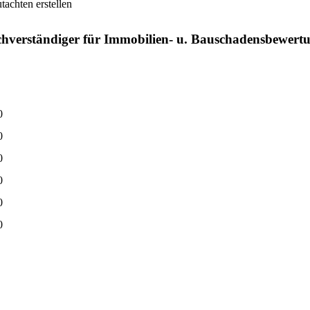
chten erstellen
hverständiger für Immobilien- u. Bauschadensbewert
0
0
0
0
0
0