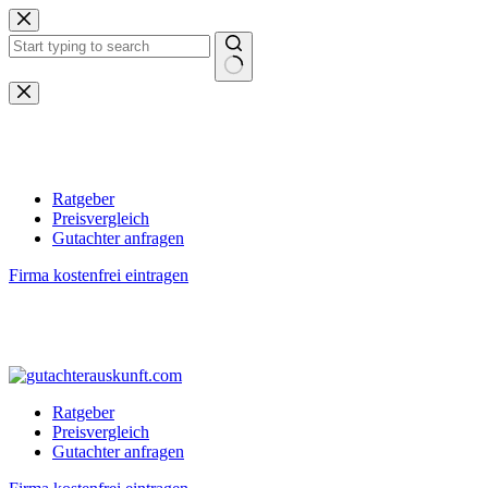
Zum
Inhalt
springen
Keine
Ergebnisse
Ratgeber
Preisvergleich
Gutachter anfragen
Firma kostenfrei eintragen
Ratgeber
Preisvergleich
Gutachter anfragen