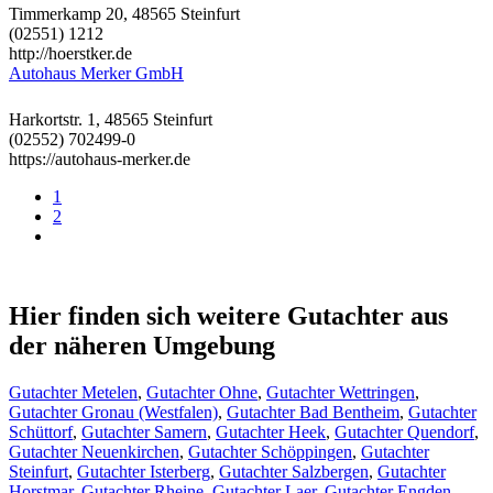
Timmerkamp 20, 48565 Steinfurt
(02551) 1212
http://hoerstker.de
Autohaus Merker GmbH
Harkortstr. 1, 48565 Steinfurt
(02552) 702499-0
https://autohaus-merker.de
1
2
Hier finden sich weitere Gutachter aus
der näheren Umgebung
Gutachter Metelen
,
Gutachter Ohne
,
Gutachter Wettringen
,
Gutachter Gronau (Westfalen)
,
Gutachter Bad Bentheim
,
Gutachter
Schüttorf
,
Gutachter Samern
,
Gutachter Heek
,
Gutachter Quendorf
,
Gutachter Neuenkirchen
,
Gutachter Schöppingen
,
Gutachter
Steinfurt
,
Gutachter Isterberg
,
Gutachter Salzbergen
,
Gutachter
Horstmar
,
Gutachter Rheine
,
Gutachter Laer
,
Gutachter Engden
,