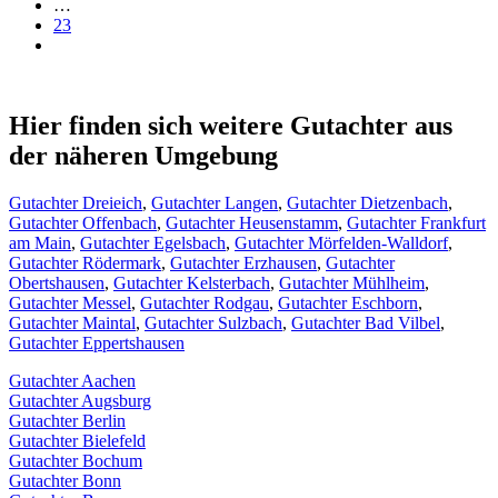
…
23
Hier finden sich weitere Gutachter aus
der näheren Umgebung
Gutachter Dreieich
,
Gutachter Langen
,
Gutachter Dietzenbach
,
Gutachter Offenbach
,
Gutachter Heusenstamm
,
Gutachter Frankfurt
am Main
,
Gutachter Egelsbach
,
Gutachter Mörfelden-Walldorf
,
Gutachter Rödermark
,
Gutachter Erzhausen
,
Gutachter
Obertshausen
,
Gutachter Kelsterbach
,
Gutachter Mühlheim
,
Gutachter Messel
,
Gutachter Rodgau
,
Gutachter Eschborn
,
Gutachter Maintal
,
Gutachter Sulzbach
,
Gutachter Bad Vilbel
,
Gutachter Eppertshausen
Gutachter Aachen
Gutachter Augsburg
Gutachter Berlin
Gutachter Bielefeld
Gutachter Bochum
Gutachter Bonn