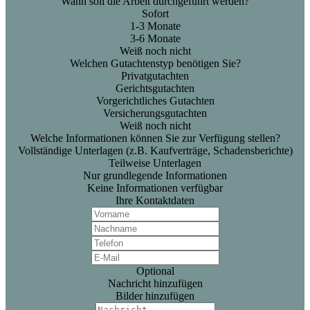
Wann soll die Arbeit durchgeführt werden?
Sofort
1-3 Monate
3-6 Monate
Weiß noch nicht
Welchen Gutachtenstyp benötigen Sie?
Privatgutachten
Gerichtsgutachten
Vorgerichtliches Gutachten
Versicherungsgutachten
Weiß noch nicht
Welche Informationen können Sie zur Verfügung stellen?
Vollständige Unterlagen (z.B. Kaufverträge, Schadensberichte)
Teilweise Unterlagen
Nur grundlegende Informationen
Keine Informationen verfügbar
Ihre Kontaktdaten
Optional
Nachricht hinzufügen
Bilder hinzufügen