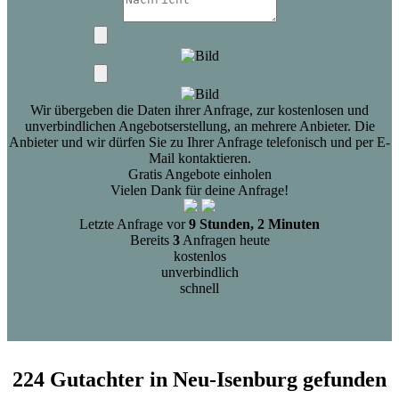
Wir übergeben die Daten ihrer Anfrage, zur kostenlosen und
unverbindlichen Angebotserstellung, an mehrere Anbieter. Die
Anbieter und wir dürfen Sie zu Ihrer Anfrage telefonisch und per E-
Mail kontaktieren.
Gratis Angebote einholen
Vielen Dank für deine Anfrage!
Letzte Anfrage vor
9 Stunden, 2 Minuten
Bereits
3
Anfragen heute
kostenlos
unverbindlich
schnell
224 Gutachter in Neu-Isenburg gefunden