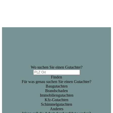
Wo suchen Sie einen Gutachter?
Finden
Für was genau suchen Sie einen Gutachter?
Baugutachten
Brandschaden
Immobiliengutachten
Kfz-Gutachten
Schimmelgutachten
Anderes