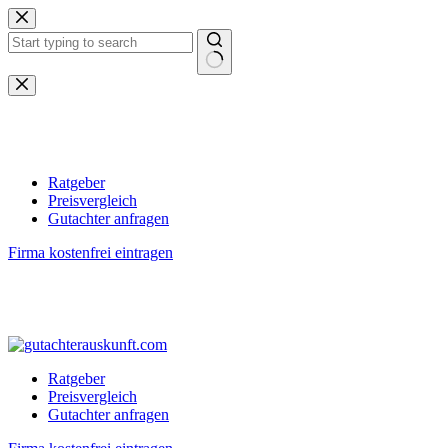
Zum
Inhalt
springen
Keine
Ergebnisse
Ratgeber
Preisvergleich
Gutachter anfragen
Firma kostenfrei eintragen
Ratgeber
Preisvergleich
Gutachter anfragen