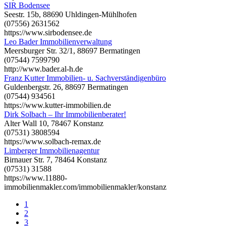
SIR Bodensee
Seestr. 15b, 88690 Uhldingen-Mühlhofen
(07556) 2631562
https://www.sirbodensee.de
Leo Bader Immobilienverwaltung
Meersburger Str. 32/1, 88697 Bermatingen
(07544) 7599790
http://www.bader.al-h.de
Franz Kutter Immobilien- u. Sachverständigenbüro
Guldenbergstr. 26, 88697 Bermatingen
(07544) 934561
https://www.kutter-immobilien.de
Dirk Solbach – Ihr Immobilienberater!
Alter Wall 10, 78467 Konstanz
(07531) 3808594
https://www.solbach-remax.de
Limberger Immobilienagentur
Birnauer Str. 7, 78464 Konstanz
(07531) 31588
https://www.11880-
immobilienmakler.com/immobilienmakler/konstanz
1
2
3