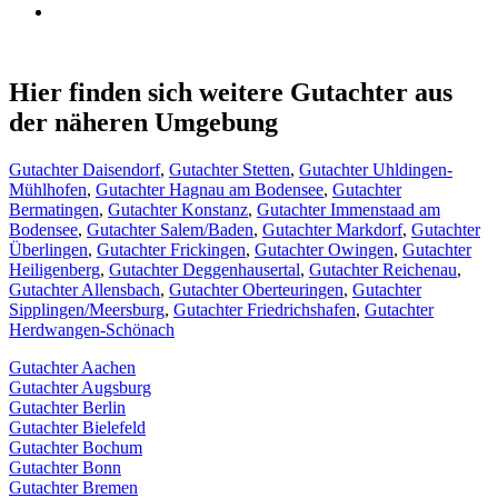
Hier finden sich weitere Gutachter aus
der näheren Umgebung
Gutachter Daisendorf
,
Gutachter Stetten
,
Gutachter Uhldingen-
Mühlhofen
,
Gutachter Hagnau am Bodensee
,
Gutachter
Bermatingen
,
Gutachter Konstanz
,
Gutachter Immenstaad am
Bodensee
,
Gutachter Salem/Baden
,
Gutachter Markdorf
,
Gutachter
Überlingen
,
Gutachter Frickingen
,
Gutachter Owingen
,
Gutachter
Heiligenberg
,
Gutachter Deggenhausertal
,
Gutachter Reichenau
,
Gutachter Allensbach
,
Gutachter Oberteuringen
,
Gutachter
Sipplingen/Meersburg
,
Gutachter Friedrichshafen
,
Gutachter
Herdwangen-Schönach
Gutachter Aachen
Gutachter Augsburg
Gutachter Berlin
Gutachter Bielefeld
Gutachter Bochum
Gutachter Bonn
Gutachter Bremen