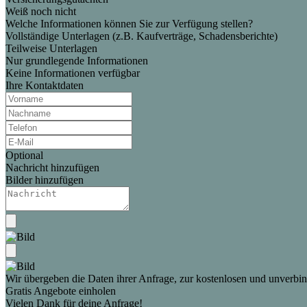
Weiß noch nicht
Welche Informationen können Sie zur Verfügung stellen?
Vollständige Unterlagen (z.B. Kaufverträge, Schadensberichte)
Teilweise Unterlagen
Nur grundlegende Informationen
Keine Informationen verfügbar
Ihre Kontaktdaten
Optional
Nachricht hinzufügen
Bilder hinzufügen
Wir übergeben die Daten ihrer Anfrage, zur kostenlosen und unverbind
Gratis Angebote einholen
Vielen Dank für deine Anfrage!