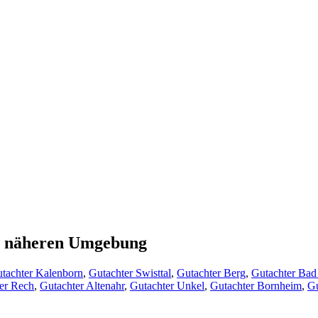
er näheren Umgebung
tachter Kalenborn
,
Gutachter Swisttal
,
Gutachter Berg
,
Gutachter Bad
er Rech
,
Gutachter Altenahr
,
Gutachter Unkel
,
Gutachter Bornheim
,
Gu