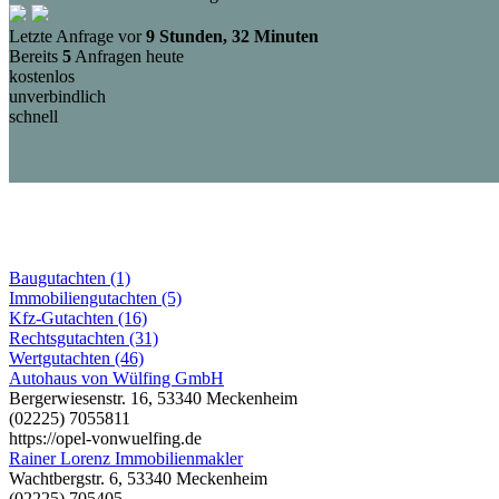
Letzte Anfrage vor
9 Stunden, 32 Minuten
Bereits
5
Anfragen heute
kostenlos
unverbindlich
schnell
Baugutachten (1)
Immobiliengutachten (5)
Kfz-Gutachten (16)
Rechtsgutachten (31)
Wertgutachten (46)
Autohaus von Wülfing GmbH
Bergerwiesenstr. 16, 53340 Meckenheim
(02225) 7055811
https://opel-vonwuelfing.de
Rainer Lorenz Immobilienmakler
Wachtbergstr. 6, 53340 Meckenheim
(02225) 705405