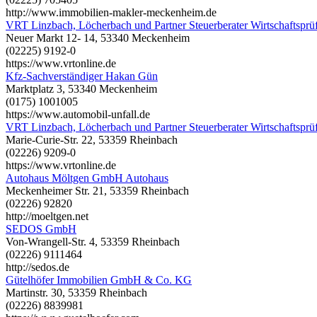
http://www.immobilien-makler-meckenheim.de
VRT Linzbach, Löcherbach und Partner Steuerberater Wirtschaftsprü
Neuer Markt 12- 14, 53340 Meckenheim
(02225) 9192-0
https://www.vrtonline.de
Kfz-Sachverständiger Hakan Gün
Marktplatz 3, 53340 Meckenheim
(0175) 1001005
https://www.automobil-unfall.de
VRT Linzbach, Löcherbach und Partner Steuerberater Wirtschaftsprü
Marie-Curie-Str. 22, 53359 Rheinbach
(02226) 9209-0
https://www.vrtonline.de
Autohaus Möltgen GmbH Autohaus
Meckenheimer Str. 21, 53359 Rheinbach
(02226) 92820
http://moeltgen.net
SEDOS GmbH
Von-Wrangell-Str. 4, 53359 Rheinbach
(02226) 9111464
http://sedos.de
Gütelhöfer Immobilien GmbH & Co. KG
Martinstr. 30, 53359 Rheinbach
(02226) 8839981