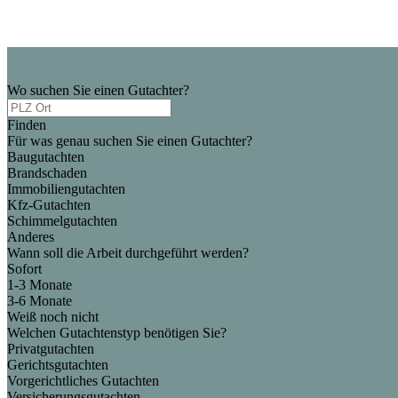
Wo suchen Sie einen Gutachter?
Finden
Für was genau suchen Sie einen Gutachter?
Baugutachten
Brandschaden
Immobiliengutachten
Kfz-Gutachten
Schimmelgutachten
Anderes
Wann soll die Arbeit durchgeführt werden?
Sofort
1-3 Monate
3-6 Monate
Weiß noch nicht
Welchen Gutachtenstyp benötigen Sie?
Privatgutachten
Gerichtsgutachten
Vorgerichtliches Gutachten
Versicherungsgutachten