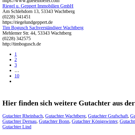
https://www.guetelhoefer.com
Riegel u. Geppert Immobilien GmbH
Am Schlehdorn 13, 53343 Wachtberg
(0228) 341451
https://riegelundgeppert.de
Tim Bogusch Sachverständiger Wachtberg
Mehlemer Str. 44, 53343 Wachtberg
(0228) 342575
http://timbogusch.de
1
2
3
…
10
Hier finden sich weitere Gutachter aus d
Gutachter Rheinbach
,
Gutachter Wachtberg
,
Gutachter Grafschaft
,
Gu
Gutachter Dernau
,
Gutachter Bonn
,
Gutachter Königswinter
,
Gutacht
Gutachter Lind