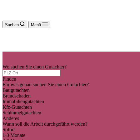
Suchen
Menü
Wo suchen Sie einen Gutachter?
Finden
Für was genau suchen Sie einen Gutachter?
Baugutachten
Brandschaden
Immobiliengutachten
Kfz-Gutachten
Schimmelgutachten
Anderes
Wann soll die Arbeit durchgeführt werden?
Sofort
1-3 Monate