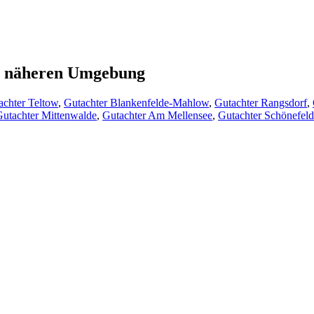
er näheren Umgebung
achter Teltow
,
Gutachter Blankenfelde-Mahlow
,
Gutachter Rangsdorf
,
utachter Mittenwalde
,
Gutachter Am Mellensee
,
Gutachter Schönefeld