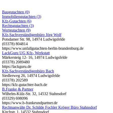
Baugutachten (0)
Immobiliengutachten (3)
Kfz-Gutachten (6)
Rechtsgutachten (3)
Wertgutachten (9)
Kfz-Sachverständigenbüro Jörg Wolf
Potsdamer Str. 98, 14974 Ludwigsfelde
(03378) 804814
https://www.unfallgutachten-berlin-brandenburg.de
LackGuru UG Kfz- Werkstatt
Märkersteig 12- 16, 14974 Ludwigsfelde
(03378) 2089480
https://lackguru.de
Kfz-Sachverständigenbüro Bach
Siedlerweg 26, 14974 Ludwigsfelde
(03378) 202589
https://kfz-gutachter-bach.de
B.Franke & Partner
Wilhelm-Külz-Str. 32, 14532 Stahnsdorf
(03329) 698096
https://www.b-frankeundpartner.de
Rechtsanwälte Dr. Schilde Fochler Kröger Büro Stahnsdorf
Kirchstr. 1, 14532 Stahnsdorf