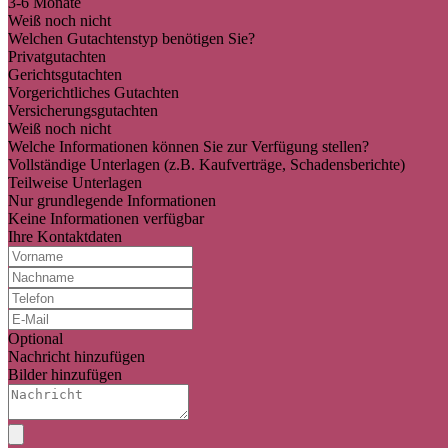
3-6 Monate
Weiß noch nicht
Welchen Gutachtenstyp benötigen Sie?
Privatgutachten
Gerichtsgutachten
Vorgerichtliches Gutachten
Versicherungsgutachten
Weiß noch nicht
Welche Informationen können Sie zur Verfügung stellen?
Vollständige Unterlagen (z.B. Kaufverträge, Schadensberichte)
Teilweise Unterlagen
Nur grundlegende Informationen
Keine Informationen verfügbar
Ihre Kontaktdaten
Optional
Nachricht hinzufügen
Bilder hinzufügen