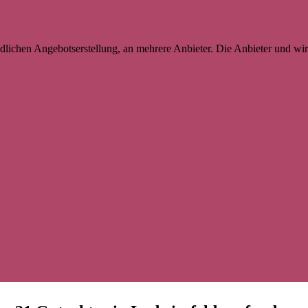
lichen Angebotserstellung, an mehrere Anbieter. Die Anbieter und wir 