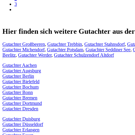
3
Hier finden sich weitere Gutachter aus d
Gutachter Großbeeren
,
Gutachter Trebbin
,
Gutachter Stahnsdorf
,
Gut
Gutachter Michendorf
,
Gutachter Potsdam
,
Gutachter Seddiner See
,
G
Beelitz
,
Gutachter Werder
,
Gutachter Schulzendorf Altdorf
Gutachter Aachen
Gutachter Augsburg
Gutachter Berlin
Gutachter Bielefeld
Gutachter Bochum
Gutachter Bonn
Gutachter Bremen
Gutachter Dortmund
Gutachter Dresden
Gutachter Duisburg
Gutachter Düsseldorf
Gutachter Erlangen