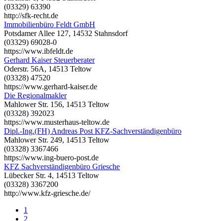
(03329) 63390
http://sfk-recht.de
Immobilienbüro Feldt GmbH
Potsdamer Allee 127, 14532 Stahnsdorf
(03329) 69028-0
https://www.ibfeldt.de
Gerhard Kaiser Steuerberater
Oderstr. 56A, 14513 Teltow
(03328) 47520
https://www.gerhard-kaiser.de
Die Regionalmakler
Mahlower Str. 156, 14513 Teltow
(03328) 392023
https://www.musterhaus-teltow.de
Dipl.-Ing.(FH) Andreas Post KFZ-Sachverständigenbüro
Mahlower Str. 249, 14513 Teltow
(03328) 3367466
https://www.ing-buero-post.de
KFZ Sachverständigenbüro Griesche
Lübecker Str. 4, 14513 Teltow
(03328) 3367200
http://www.kfz-griesche.de/
1
2