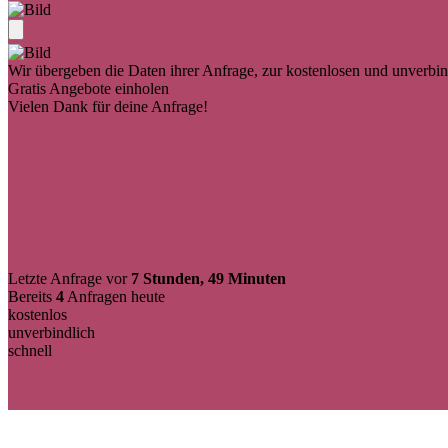
Wir übergeben die Daten ihrer Anfrage, zur kostenlosen und unverbind
Gratis Angebote einholen
Vielen Dank für deine Anfrage!
Letzte Anfrage vor
7 Stunden, 49 Minuten
Bereits
4
Anfragen heute
kostenlos
unverbindlich
schnell