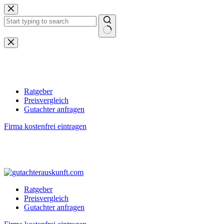
Zum
Inhalt
springen
Keine
Ergebnisse
Ratgeber
Preisvergleich
Gutachter anfragen
Firma kostenfrei eintragen
Ratgeber
Preisvergleich
Gutachter anfragen