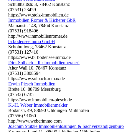
Schulthaißstr. 3, 78462 Konstanz
(07531) 23459
https://www.stolz-immobilien.de
Immobilien Romer & Kicherer GbR
Mainaustr. 148, 78464 Konstanz
(07531) 918406
http://www.immobilienromer.de
bi bodenseeimmo GmbH
Schobuliweg, 78462 Konstanz
(07531) 127410
https://www.bi-bodenseeimmo.de
Dirk Solbach – Ihr Immobilienberater!
Alter Wall 10, 78467 Konstanz
(07531) 3808594
https://www.solbach-remax.de
Erwin Piesch Immobilien
Breite 16, 88709 Meersburg
(07532) 6735
https://www.immobilien-piesch.de
K.-H. Weber Immobilienmakler
Bodanstr. 49, 88690 Uhldingen-Mühlhofen
(07556) 91060
http://www.weberimmo.com
Joachim Stützle Immobilienlösungen & Sachverständigenbüro
Krummes Land 11, 88690 Uhldingen-Mühlhofen