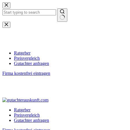
Zum
Inhalt
springen
Keine
Ergebnisse
Ratgeber
Preisvergleich
Gutachter anfragen
Firma kostenfrei eintragen
Ratgeber
Preisvergleich
Gutachter anfragen