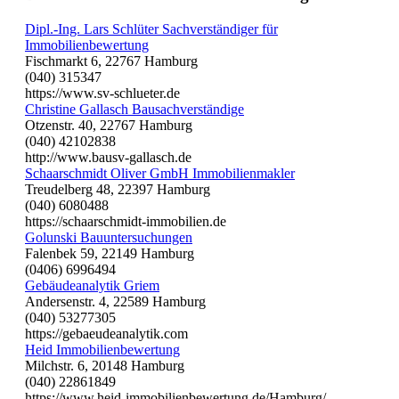
Dipl.-Ing. Lars Schlüter Sachverständiger für
Immobilienbewertung
Fischmarkt 6, 22767 Hamburg
(040) 315347
https://www.sv-schlueter.de
Christine Gallasch Bausachverständige
Otzenstr. 40, 22767 Hamburg
(040) 42102838
http://www.bausv-gallasch.de
Schaarschmidt Oliver GmbH Immobilienmakler
Treudelberg 48, 22397 Hamburg
(040) 6080488
https://schaarschmidt-immobilien.de
Golunski Bauuntersuchungen
Falenbek 59, 22149 Hamburg
(0406) 6996494
Gebäudeanalytik Griem
Andersenstr. 4, 22589 Hamburg
(040) 53277305
https://gebaeudeanalytik.com
Heid Immobilienbewertung
Milchstr. 6, 20148 Hamburg
(040) 22861849
https://www.heid-immobilienbewertung.de/Hamburg/