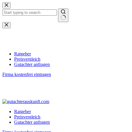
Zum
Inhalt
springen
Keine
Ergebnisse
Ratgeber
Preisvergleich
Gutachter anfragen
Firma kostenfrei eintragen
Ratgeber
Preisvergleich
Gutachter anfragen