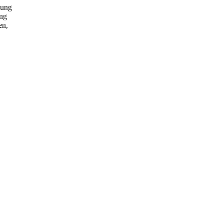
lung
ung
en,