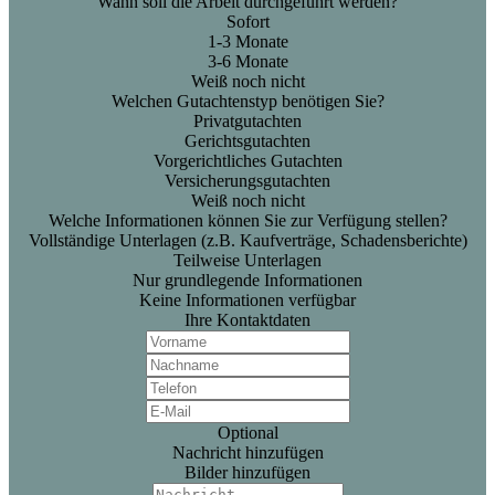
Wann soll die Arbeit durchgeführt werden?
Sofort
1-3 Monate
3-6 Monate
Weiß noch nicht
Welchen Gutachtenstyp benötigen Sie?
Privatgutachten
Gerichtsgutachten
Vorgerichtliches Gutachten
Versicherungsgutachten
Weiß noch nicht
Welche Informationen können Sie zur Verfügung stellen?
Vollständige Unterlagen (z.B. Kaufverträge, Schadensberichte)
Teilweise Unterlagen
Nur grundlegende Informationen
Keine Informationen verfügbar
Ihre Kontaktdaten
Optional
Nachricht hinzufügen
Bilder hinzufügen