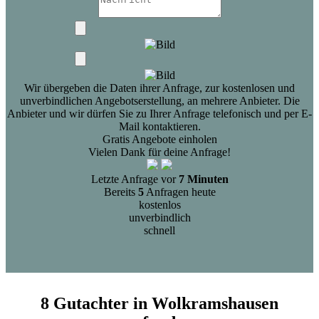
Wir übergeben die Daten ihrer Anfrage, zur kostenlosen und
unverbindlichen Angebotserstellung, an mehrere Anbieter. Die
Anbieter und wir dürfen Sie zu Ihrer Anfrage telefonisch und per E-
Mail kontaktieren.
Gratis Angebote einholen
Vielen Dank für deine Anfrage!
Letzte Anfrage vor
7 Minuten
Bereits
5
Anfragen heute
kostenlos
unverbindlich
schnell
8 Gutachter in Wolkramshausen