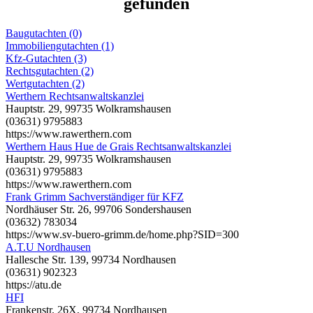
gefunden
Baugutachten (0)
Immobiliengutachten (1)
Kfz-Gutachten (3)
Rechtsgutachten (2)
Wertgutachten (2)
Werthern Rechtsanwaltskanzlei
Hauptstr. 29, 99735 Wolkramshausen
(03631) 9795883
https://www.rawerthern.com
Werthern Haus Hue de Grais Rechtsanwaltskanzlei
Hauptstr. 29, 99735 Wolkramshausen
(03631) 9795883
https://www.rawerthern.com
Frank Grimm Sachverständiger für KFZ
Nordhäuser Str. 26, 99706 Sondershausen
(03632) 783034
https://www.sv-buero-grimm.de/home.php?SID=300
A.T.U Nordhausen
Hallesche Str. 139, 99734 Nordhausen
(03631) 902323
https://atu.de
HFI
Frankenstr. 26X, 99734 Nordhausen