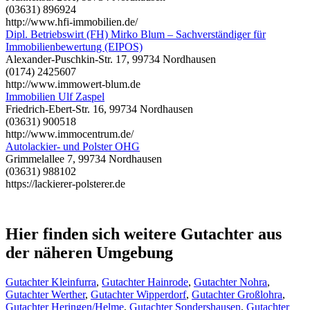
(03631) 896924
http://www.hfi-immobilien.de/
Dipl. Betriebswirt (FH) Mirko Blum – Sachverständiger für
Immobilienbewertung (EIPOS)
Alexander-Puschkin-Str. 17, 99734 Nordhausen
(0174) 2425607
http://www.immowert-blum.de
Immobilien Ulf Zaspel
Friedrich-Ebert-Str. 16, 99734 Nordhausen
(03631) 900518
http://www.immocentrum.de/
Autolackier- und Polster OHG
Grimmelallee 7, 99734 Nordhausen
(03631) 988102
https://lackierer-polsterer.de
Hier finden sich weitere Gutachter aus
der näheren Umgebung
Gutachter Kleinfurra
,
Gutachter Hainrode
,
Gutachter Nohra
,
Gutachter Werther
,
Gutachter Wipperdorf
,
Gutachter Großlohra
,
Gutachter Heringen/Helme
,
Gutachter Sondershausen
,
Gutachter