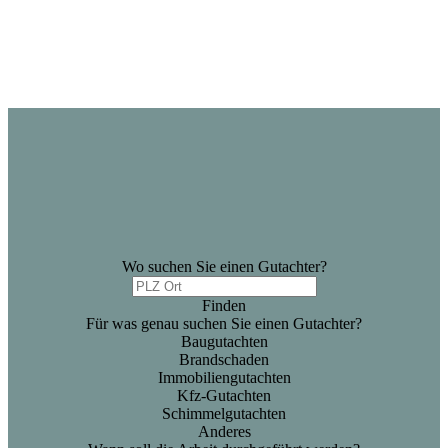
Wo suchen Sie einen Gutachter?
Finden
Für was genau suchen Sie einen Gutachter?
Baugutachten
Brandschaden
Immobiliengutachten
Kfz-Gutachten
Schimmelgutachten
Anderes