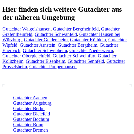
Hier finden sich weitere Gutachter aus
der näheren Umgebung
Gutachter Waigolshausen
,
Gutachter Bergrheinfeld
,
Gutachter
Grafenrheinfeld
,
Gutachter Schwanfeld
,
Gutachter Hausen bei
Würzburg
,
Gutachter Geldersheim
,
Gutachter Röthlein
,
Gutachter
Wipfeld
,
Gutachter Arnstein
,
Gutachter Bergtheim
,
Gutachter
Euerbach
,
Gutachter Schwebheim
,
Gutachter Niederwerrn
,
Gutachter Oberpleichfeld
,
Gutachter Schweinfurt
,
Gutachter
Kolitzheim
,
Gutachter Eisenheim
,
Gutachter Sennfeld
,
Gutachter
Prosselsheim
,
Gutachter Poppenhausen
Gutachter Aachen
Gutachter Augsburg
Gutachter Berlin
Gutachter Bielefeld
Gutachter Bochum
Gutachter Bonn
Gutachter Bremen