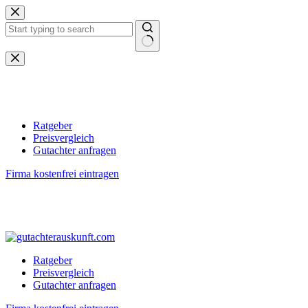
Zum
Inhalt
springen
Keine
Ergebnisse
Ratgeber
Preisvergleich
Gutachter anfragen
Firma kostenfrei eintragen
Ratgeber
Preisvergleich
Gutachter anfragen