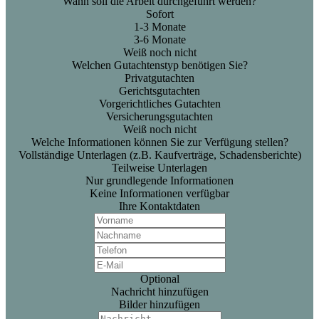
Wann soll die Arbeit durchgeführt werden?
Sofort
1-3 Monate
3-6 Monate
Weiß noch nicht
Welchen Gutachtenstyp benötigen Sie?
Privatgutachten
Gerichtsgutachten
Vorgerichtliches Gutachten
Versicherungsgutachten
Weiß noch nicht
Welche Informationen können Sie zur Verfügung stellen?
Vollständige Unterlagen (z.B. Kaufverträge, Schadensberichte)
Teilweise Unterlagen
Nur grundlegende Informationen
Keine Informationen verfügbar
Ihre Kontaktdaten
Optional
Nachricht hinzufügen
Bilder hinzufügen