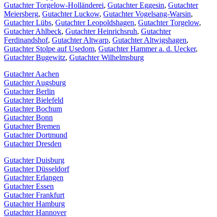
Gutachter Torgelow-Holländerei
,
Gutachter Eggesin
,
Gutachter
Meiersberg
,
Gutachter Luckow
,
Gutachter Vogelsang-Warsin
,
Gutachter Lübs
,
Gutachter Leopoldshagen
,
Gutachter Torgelow
,
Gutachter Ahlbeck
,
Gutachter Heinrichsruh
,
Gutachter
Ferdinandshof
,
Gutachter Altwarp
,
Gutachter Altwigshagen
,
Gutachter Stolpe auf Usedom
,
Gutachter Hammer a. d. Uecker
,
Gutachter Bugewitz
,
Gutachter Wilhelmsburg
Gutachter Aachen
Gutachter Augsburg
Gutachter Berlin
Gutachter Bielefeld
Gutachter Bochum
Gutachter Bonn
Gutachter Bremen
Gutachter Dortmund
Gutachter Dresden
Gutachter Duisburg
Gutachter Düsseldorf
Gutachter Erlangen
Gutachter Essen
Gutachter Frankfurt
Gutachter Hamburg
Gutachter Hannover