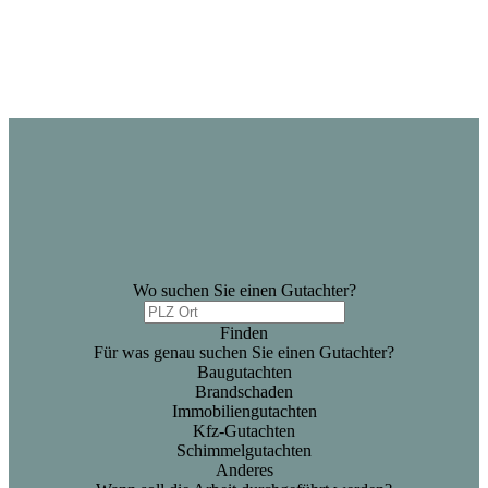
Wo suchen Sie einen Gutachter?
Finden
Für was genau suchen Sie einen Gutachter?
Baugutachten
Brandschaden
Immobiliengutachten
Kfz-Gutachten
Schimmelgutachten
Anderes