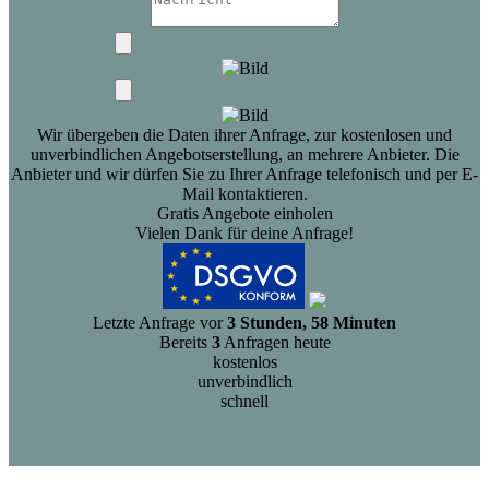
Wir übergeben die Daten ihrer Anfrage, zur kostenlosen und
unverbindlichen Angebotserstellung, an mehrere Anbieter. Die
Anbieter und wir dürfen Sie zu Ihrer Anfrage telefonisch und per E-
Mail kontaktieren.
Gratis Angebote einholen
Vielen Dank für deine Anfrage!
Letzte Anfrage vor
3 Stunden, 58 Minuten
Bereits
3
Anfragen heute
kostenlos
unverbindlich
schnell