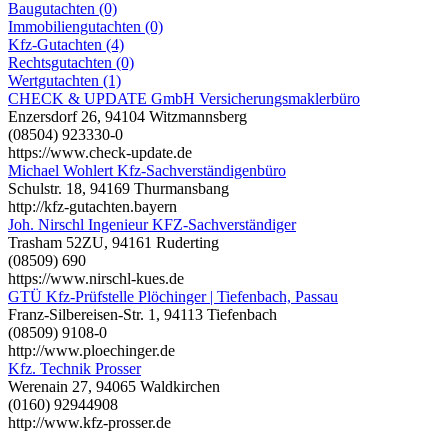
Baugutachten (0)
Immobiliengutachten (0)
Kfz-Gutachten (4)
Rechtsgutachten (0)
Wertgutachten (1)
CHECK & UPDATE GmbH Versicherungsmaklerbüro
Enzersdorf 26, 94104 Witzmannsberg
(08504) 923330-0
https://www.check-update.de
Michael Wohlert Kfz-Sachverständigenbüro
Schulstr. 18, 94169 Thurmansbang
http://kfz-gutachten.bayern
Joh. Nirschl Ingenieur KFZ-Sachverständiger
Trasham 52ZU, 94161 Ruderting
(08509) 690
https://www.nirschl-kues.de
GTÜ Kfz-Prüfstelle Plöchinger | Tiefenbach, Passau
Franz-Silbereisen-Str. 1, 94113 Tiefenbach
(08509) 9108-0
http://www.ploechinger.de
Kfz. Technik Prosser
Werenain 27, 94065 Waldkirchen
(0160) 92944908
http://www.kfz-prosser.de