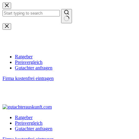
Zum
Inhalt
springen
Keine
Ergebnisse
Ratgeber
Preisvergleich
Gutachter anfragen
Firma kostenfrei eintragen
Ratgeber
Preisvergleich
Gutachter anfragen