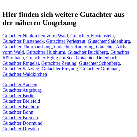
Hier finden sich weitere Gutachter aus
der näheren Umgebung
Gutachter Neukirchen vorm Wald
,
Gutachter Fürstenstein
,
Gutachter Fürsteneck
,
Gutachter Perlesreut
,
Gutachter Saldenburg
,
Gutachter Thurmansbang
,
Gutachter Ruderting
,
Gutachter Aicha
vorm Wald
,
Gutachter Hutthurm
,
Gutachter Büchlberg
,
Gutachter
Röhrnbach
,
Gutachter Eging am See
,
Gutachter Tiefenbach
,
Gutachter Ringelai
,
Gutachter Zenting
,
Gutachter Schönberg
,
Gutachter Salzweg
,
Gutachter Freyung
,
Gutachter Grafenau
,
Gutachter Waldkirchen
Gutachter Aachen
Gutachter Augsburg
Gutachter Berlin
Gutachter Bielefeld
Gutachter Bochum
Gutachter Bonn
Gutachter Bremen
Gutachter Dortmund
Gutachter Dresden