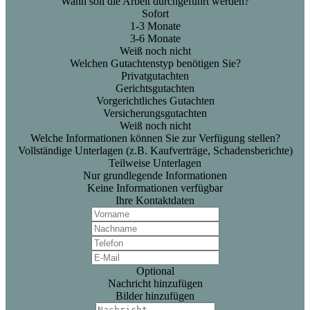
Wann soll die Arbeit durchgeführt werden?
Sofort
1-3 Monate
3-6 Monate
Weiß noch nicht
Welchen Gutachtenstyp benötigen Sie?
Privatgutachten
Gerichtsgutachten
Vorgerichtliches Gutachten
Versicherungsgutachten
Weiß noch nicht
Welche Informationen können Sie zur Verfügung stellen?
Vollständige Unterlagen (z.B. Kaufverträge, Schadensberichte)
Teilweise Unterlagen
Nur grundlegende Informationen
Keine Informationen verfügbar
Ihre Kontaktdaten
Optional
Nachricht hinzufügen
Bilder hinzufügen