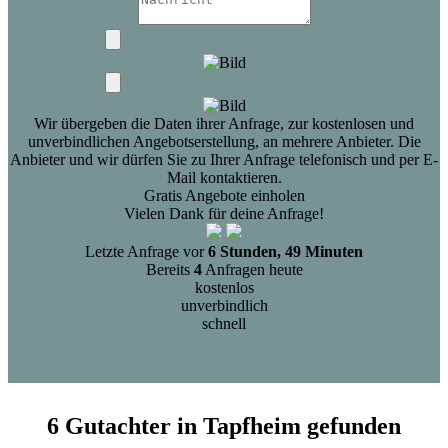
Wir übergeben die Daten ihrer Anfrage, zur kostenlosen und
unverbindlichen Angebotserstellung, an mehrere Anbieter. Die
Anbieter und wir dürfen Sie zu Ihrer Anfrage telefonisch und per E-
Mail kontaktieren.
Gratis Angebote einholen
Vielen Dank für deine Anfrage!
Letzte Anfrage vor
6 Stunden, 49 Minuten
Bereits
4
Anfragen heute
kostenlos
unverbindlich
schnell
6 Gutachter in Tapfheim gefunden