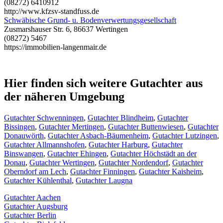
(08272) 6410912
http://www.kfzsv-standfuss.de
Schwäbische Grund- u. Bodenverwertungsgesellschaft
Zusmarshauser Str. 6, 86637 Wertingen
(08272) 5467
https://immobilien-langenmair.de
Hier finden sich weitere Gutachter aus
der näheren Umgebung
Gutachter Schwenningen
,
Gutachter Blindheim
,
Gutachter
Bissingen
,
Gutachter Mertingen
,
Gutachter Buttenwiesen
,
Gutachter
Donauwörth
,
Gutachter Asbach-Bäumenheim
,
Gutachter Lutzingen
,
Gutachter Allmannshofen
,
Gutachter Harburg
,
Gutachter
Binswangen
,
Gutachter Ehingen
,
Gutachter Höchstädt an der
Donau
,
Gutachter Wertingen
,
Gutachter Nordendorf
,
Gutachter
Oberndorf am Lech
,
Gutachter Finningen
,
Gutachter Kaisheim
,
Gutachter Kühlenthal
,
Gutachter Laugna
Gutachter Aachen
Gutachter Augsburg
Gutachter Berlin