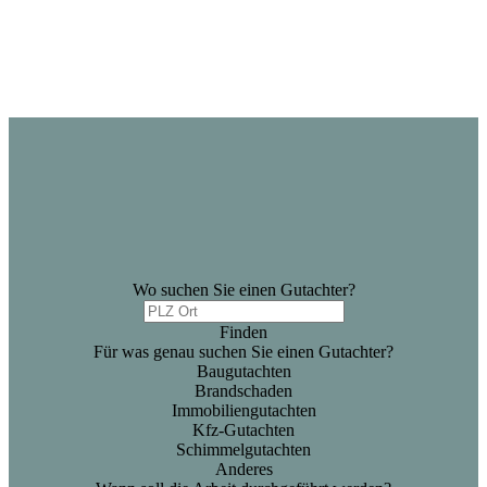
Wo suchen Sie einen Gutachter?
Finden
Für was genau suchen Sie einen Gutachter?
Baugutachten
Brandschaden
Immobiliengutachten
Kfz-Gutachten
Schimmelgutachten
Anderes