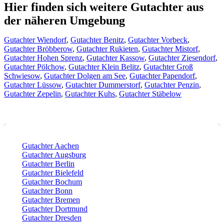
Hier finden sich weitere Gutachter aus
der näheren Umgebung
Gutachter Wiendorf
,
Gutachter Benitz
,
Gutachter Vorbeck
,
Gutachter Bröbberow
,
Gutachter Rukieten
,
Gutachter Mistorf
,
Gutachter Hohen Sprenz
,
Gutachter Kassow
,
Gutachter Ziesendorf
,
Gutachter Pölchow
,
Gutachter Klein Belitz
,
Gutachter Groß
Schwiesow
,
Gutachter Dolgen am See
,
Gutachter Papendorf
,
Gutachter Lüssow
,
Gutachter Dummerstorf
,
Gutachter Penzin
,
Gutachter Zepelin
,
Gutachter Kuhs
,
Gutachter Stäbelow
Gutachter Aachen
Gutachter Augsburg
Gutachter Berlin
Gutachter Bielefeld
Gutachter Bochum
Gutachter Bonn
Gutachter Bremen
Gutachter Dortmund
Gutachter Dresden