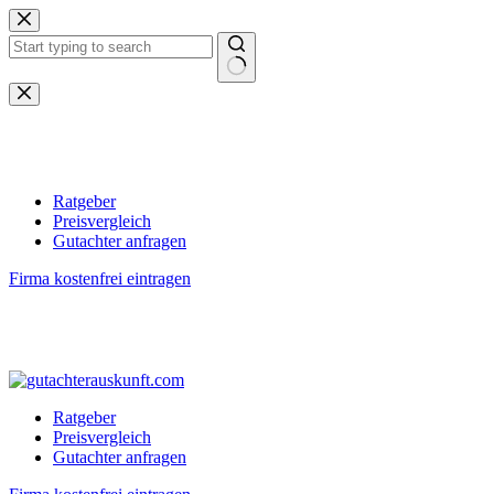
Zum
Inhalt
springen
Keine
Ergebnisse
Ratgeber
Preisvergleich
Gutachter anfragen
Firma kostenfrei eintragen
Ratgeber
Preisvergleich
Gutachter anfragen