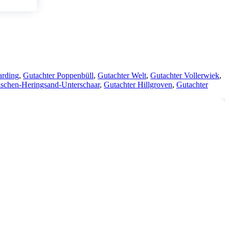
arding
,
Gutachter Poppenbüll
,
Gutachter Welt
,
Gutachter Vollerwiek
,
lschen-Heringsand-Unterschaar
,
Gutachter Hillgroven
,
Gutachter