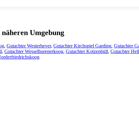
er näheren Umgebung
og
,
Gutachter Westerhever
,
Gutachter Kirchspiel Garding
,
Gutachter G
l
,
Gutachter Wesselburenerkoog
,
Gutachter Kotzenbüll
,
Gutachter Hel
orderfriedrichskoog