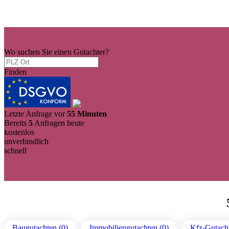
Wo suchen Sie einen Gutachter?
Finden
Letzte Anfrage vor
55 Minuten
Bereits
5
Anfragen heute
kostenlos
unverbindlich
schnell
Baugutachten (0)
Immobiliengutachten (0)
Kfz-Gutacht