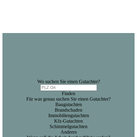
Wo suchen Sie einen Gutachter?
Finden
Für was genau suchen Sie einen Gutachter?
Baugutachten
Brandschaden
Immobiliengutachten
Kfz-Gutachten
Schimmelgutachten
Anderes