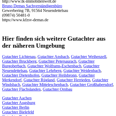
http://www.tk-immobilienwelt.de
Bruno Demas Sachverständigenbüro
Gewerbering 7B, 91564 Neuendettelsau
(09874) 50481-0
https://www.kfzsv-demas.de
Hier finden sich weitere Gutachter aus
der näheren Umgebung
Gutachter Lichtenau
,
Gutachter Ansbach
,
Gutachter Weihenzell
,
Gutachter Bruckberg
,
Gutachter Petersaurach
,
Gutachter
Burgoberbach
,
Gutachter Wolframs-Eschenbach
,
Gutachter
Neuendettelsau
,
Gutachter Lehrberg
,
Gutachter Weidenbach
,
Gutachter Dietenhofen
,
Gutachter Heilsbronn
,
Gutachter
Merkendorf
,
Gutachter Rügland
,
Gutachter Herrieden
,
Gutachter
Windsbach
,
Gutachter Mitteleschenbach
,
Gutachter Großhabersdorf
,
Gutachter Flachslanden
,
Gutachter Ornbau
Gutachter Aachen
Gutachter Augsburg
Gutachter Berlin
Gutachter Bielefeld