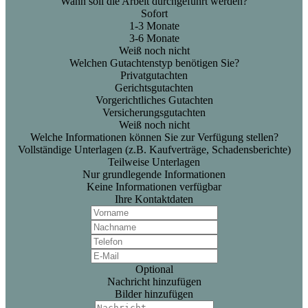
Wann soll die Arbeit durchgeführt werden?
Sofort
1-3 Monate
3-6 Monate
Weiß noch nicht
Welchen Gutachtenstyp benötigen Sie?
Privatgutachten
Gerichtsgutachten
Vorgerichtliches Gutachten
Versicherungsgutachten
Weiß noch nicht
Welche Informationen können Sie zur Verfügung stellen?
Vollständige Unterlagen (z.B. Kaufverträge, Schadensberichte)
Teilweise Unterlagen
Nur grundlegende Informationen
Keine Informationen verfügbar
Ihre Kontaktdaten
Optional
Nachricht hinzufügen
Bilder hinzufügen