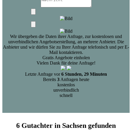
Wir übergeben die Daten ihrer Anfrage, zur kostenlosen und
unverbindlichen Angebotserstellung, an mehrere Anbieter. Die
Anbieter und wir dürfen Sie zu Ihrer Anfrage telefonisch und per E-
Mail kontaktieren.
Gratis Angebote einholen
Vielen Dank für deine Anfrage!
Letzte Anfrage vor
6 Stunden, 29 Minuten
Bereits
3
Anfragen heute
kostenlos
unverbindlich
schnell
6 Gutachter in Sachsen gefunden