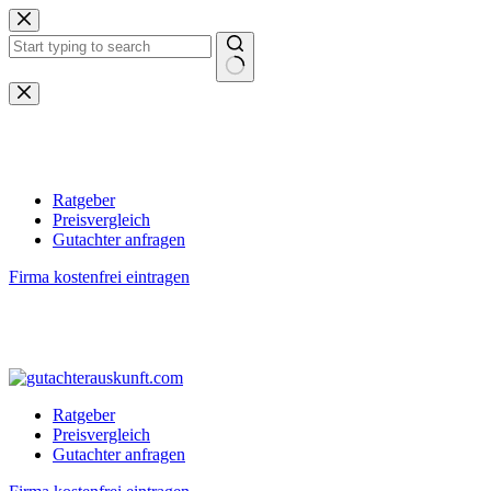
Zum
Inhalt
springen
Keine
Ergebnisse
Ratgeber
Preisvergleich
Gutachter anfragen
Firma kostenfrei eintragen
Ratgeber
Preisvergleich
Gutachter anfragen