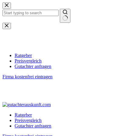
Zum
Inhalt
springen
Keine
Ergebnisse
Ratgeber
Preisvergleich
Gutachter anfragen
Firma kostenfrei eintragen
Ratgeber
Preisvergleich
Gutachter anfragen