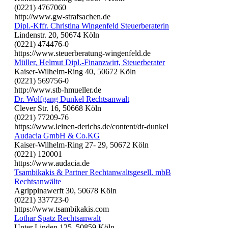
(0221) 4767060
http://www.gw-strafsachen.de
Dipl.-Kffr. Christina Wingenfeld Steuerberaterin
Lindenstr. 20, 50674 Köln
(0221) 474476-0
https://www.steuerberatung-wingenfeld.de
Müller, Helmut Dipl.-Finanzwirt, Steuerberater
Kaiser-Wilhelm-Ring 40, 50672 Köln
(0221) 569756-0
http://www.stb-hmueller.de
Dr. Wolfgang Dunkel Rechtsanwalt
Clever Str. 16, 50668 Köln
(0221) 77209-76
https://www.leinen-derichs.de/content/dr-dunkel
Audacia GmbH & Co.KG
Kaiser-Wilhelm-Ring 27- 29, 50672 Köln
(0221) 120001
https://www.audacia.de
Tsambikakis & Partner Rechtanwaltsgesell. mbB
Rechtsanwälte
Agrippinawerft 30, 50678 Köln
(0221) 337723-0
https://www.tsambikakis.com
Lothar Spatz Rechtsanwalt
Unter Linden 125, 50859 Köln