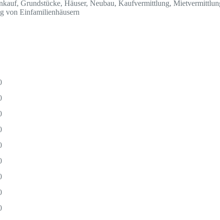
ankauf, Grundstücke, Häuser, Neubau, Kaufvermittlung, Mietvermittlu
ng von Einfamilienhäusern
0
0
0
0
0
0
0
0
0