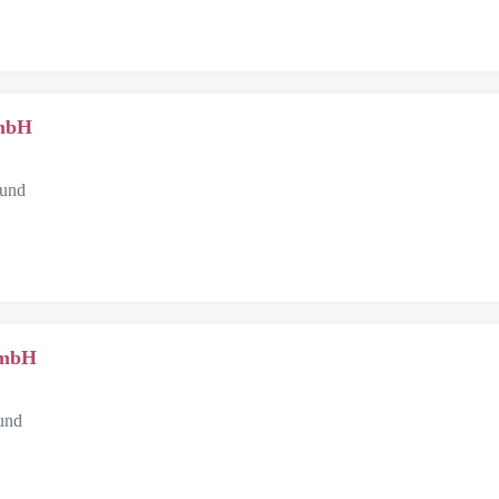
GmbH
mund
GmbH
und