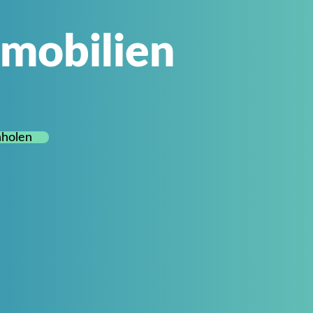
mmobilien
nholen