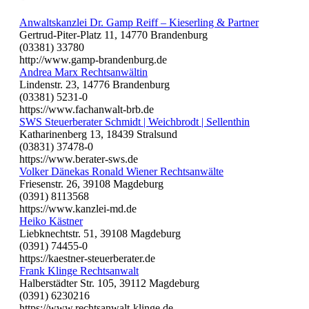
Anwaltskanzlei Dr. Gamp Reiff – Kieserling & Partner
Gertrud-Piter-Platz 11, 14770 Brandenburg
(03381) 33780
http://www.gamp-brandenburg.de
Andrea Marx Rechtsanwältin
Lindenstr. 23, 14776 Brandenburg
(03381) 5231-0
https://www.fachanwalt-brb.de
SWS Steuerberater Schmidt | Weichbrodt | Sellenthin
Katharinenberg 13, 18439 Stralsund
(03831) 37478-0
https://www.berater-sws.de
Volker Dänekas Ronald Wiener Rechtsanwälte
Friesenstr. 26, 39108 Magdeburg
(0391) 8113568
https://www.kanzlei-md.de
Heiko Kästner
Liebknechtstr. 51, 39108 Magdeburg
(0391) 74455-0
https://kaestner-steuerberater.de
Frank Klinge Rechtsanwalt
Halberstädter Str. 105, 39112 Magdeburg
(0391) 6230216
https://www.rechtsanwalt-klinge.de