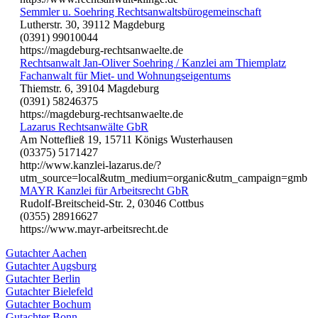
Semmler u. Soehring Rechtsanwaltsbürogemeinschaft
Lutherstr. 30, 39112 Magdeburg
(0391) 99010044
https://magdeburg-rechtsanwaelte.de
Rechtsanwalt Jan-Oliver Soehring / Kanzlei am Thiemplatz
Fachanwalt für Miet- und Wohnungseigentums
Thiemstr. 6, 39104 Magdeburg
(0391) 58246375
https://magdeburg-rechtsanwaelte.de
Lazarus Rechtsanwälte GbR
Am Nottefließ 19, 15711 Königs Wusterhausen
(03375) 5171427
http://www.kanzlei-lazarus.de/?
utm_source=local&utm_medium=organic&utm_campaign=gmb
MAYR Kanzlei für Arbeitsrecht GbR
Rudolf-Breitscheid-Str. 2, 03046 Cottbus
(0355) 28916627
https://www.mayr-arbeitsrecht.de
Gutachter Aachen
Gutachter Augsburg
Gutachter Berlin
Gutachter Bielefeld
Gutachter Bochum
Gutachter Bonn