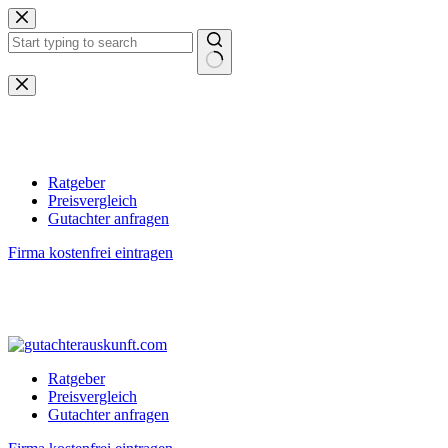
Zum
Inhalt
springen
Keine
Ergebnisse
Ratgeber
Preisvergleich
Gutachter anfragen
Firma kostenfrei eintragen
Ratgeber
Preisvergleich
Gutachter anfragen