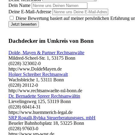
Dein Name
Deine E-Mail-Adresse
Diese Bewertung basiert auf meiner persönlichen Erfahrung u
Jetzt bewerten
Dachdecker im Umkreis von Bonn
Dolde, Mayen & Partner Rechtsanwälte
Mildred-Scheel-Str. 1, 53175 Bonn
(0228) 323002-0
http://www.DoldeMayen.de
Holger Schreiber Rechtsanwalt
Wachsbleiche 1, 53111 Bonn
(0228) 20112-0
http://www.rechtsanwaelte-ssl-bonn.de
Dr. Bernadette Spreer Rechtsanwältin
Lievelingsweg 125, 53119 Bonn
(0228) 60414-31
https://www.huemmerich-legal.de
SRP Rogalli,Rybka Steuerberatungsges. mbH
Beueler Bahnhofsplatz 18, 53225 Bonn
(0228) 97603-0
https://www.srp-wpg.de