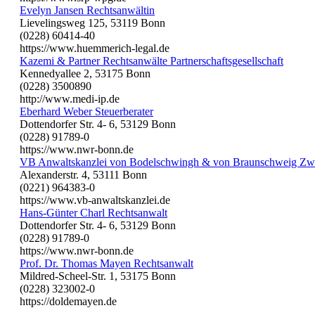
Evelyn Jansen Rechtsanwältin
Lievelingsweg 125, 53119 Bonn
(0228) 60414-40
https://www.huemmerich-legal.de
Kazemi & Partner Rechtsanwälte Partnerschaftsgesellschaft
Kennedyallee 2, 53175 Bonn
(0228) 3500890
http://www.medi-ip.de
Eberhard Weber Steuerberater
Dottendorfer Str. 4- 6, 53129 Bonn
(0228) 91789-0
https://www.nwr-bonn.de
VB Anwaltskanzlei von Bodelschwingh & von Braunschweig Zw
Alexanderstr. 4, 53111 Bonn
(0221) 964383-0
https://www.vb-anwaltskanzlei.de
Hans-Günter Charl Rechtsanwalt
Dottendorfer Str. 4- 6, 53129 Bonn
(0228) 91789-0
https://www.nwr-bonn.de
Prof. Dr. Thomas Mayen Rechtsanwalt
Mildred-Scheel-Str. 1, 53175 Bonn
(0228) 323002-0
https://doldemayen.de